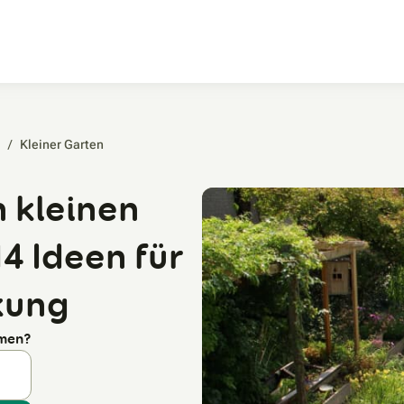
Zum Hauptinhalt
/
Kleiner Garten‎
 kleinen
4 Ideen für
kung
rmen?