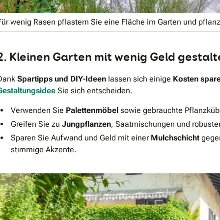
Für wenig Rasen pflastern Sie eine Fläche im Garten und pflan
2. Kleinen Garten mit wenig Geld gestal
Dank
Spartipps und DIY-Ideen
lassen sich einige
Kosten spar
Gestaltungsidee
Sie sich entscheiden.
Verwenden Sie
Palettenmöbel
sowie gebrauchte Pflanzkübe
Greifen Sie zu
Jungpflanzen
, Saatmischungen und robusten 
Sparen Sie Aufwand und Geld mit einer
Mulchschicht
gegen
stimmige Akzente.