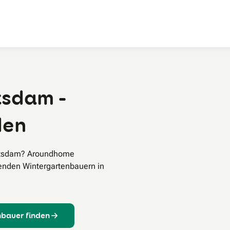
Zum Hauptinhalt
tsdam -
den
Potsdam? Aroundhome
senden Wintergartenbauern in
nbauer finden