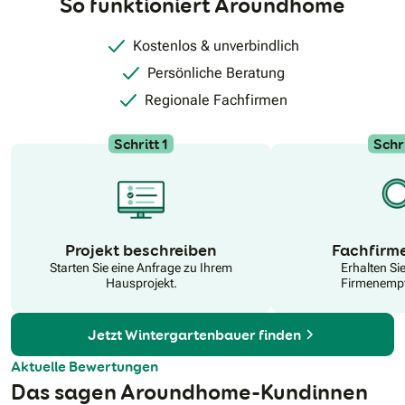
So funktioniert Aroundhome
Kostenlos & unverbindlich
Persönliche Beratung
Regionale Fachfirmen
Schritt 1
Schri
N
Projekt beschreiben
Fachfirm
Starten Sie eine Anfrage zu Ihrem
Erhalten Si
Hausprojekt.
Firmenempf
Jetzt Wintergartenbauer finden
Aktuelle Bewertungen
Das sagen Aroundhome-Kundinnen