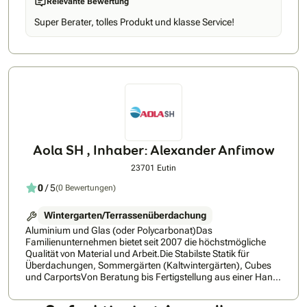
Relevante Bewertung
durch eigene Produktion Made in Lübeck • Alles aus einer
Hand von Beratung bis Montage • Festpreisgarantie – keine
Super Berater, tolles Produkt und klasse Service!
versteckten Kosten • Professionelle, fachgerechte Montage •
Dachformen gemäß Ihrer Wünsche • Genaue
Maßanfertigung • Zuverlässige, termingerechte Fertigung
Aola SH , Inhaber: Alexander Anfimow
23701 Eutin
0
/ 5
(0 Bewertungen)
Wintergarten/Terrassenüberdachung
Aluminium und Glas (oder Polycarbonat)Das
Familienunternehmen bietet seit 2007 die höchstmögliche
Qualität von Material und Arbeit.Die Stabilste Statik für
Überdachungen, Sommergärten (Kaltwintergärten), Cubes
und CarportsVon Beratung bis Fertigstellung aus einer Hand
- alles in EigenleistungDie Besten Lösungen auch für
schwierige Projekte