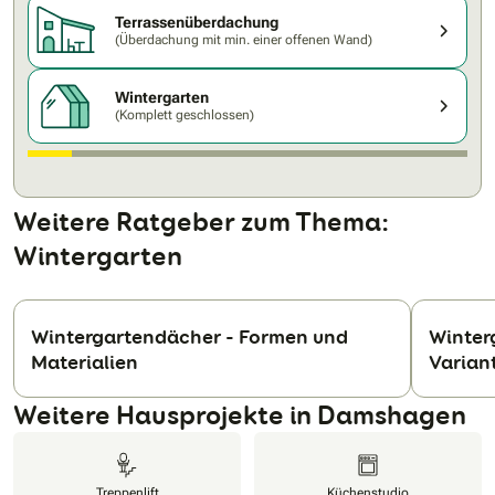
Terrassen­überdachung
(Überdachung mit min. einer offenen Wand)
Wintergarten
(Komplett geschlossen)
Weitere Ratgeber zum Thema:
Wintergarten
Wintergartendächer - Formen und
Winterg
Materialien
Variant
N
Weitere Hausprojekte in Damshagen
Treppenlift
Küchenstudio