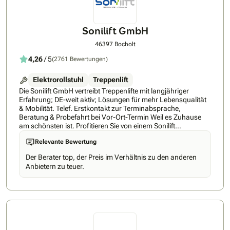
Sonilift GmbH
46397 Bocholt
4,26
/ 5
(2761 Bewertungen)
Elektrorollstuhl
Treppenlift
Die Sonilift GmbH vertreibt Treppenlifte mit langjähriger
Erfahrung; DE-weit aktiv; Lösungen für mehr Lebensqualität
& Mobilität. Telef. Erstkontakt zur Terminabsprache,
Beratung & Probefahrt bei Vor-Ort-Termin Weil es Zuhause
am schönsten ist. Profitieren Sie von einem Sonilift
Treppenlift, damit auch Ihr Zuhause Ihr Zuhause bleibt.
Relevante Bewertung
Exzellenter Service & umfassende Beratung - Ihr Partner für
Ihren Treppenlift - alles aus einer Hand! Auch nach
Der Berater top, der Preis im Verhältnis zu den anderen
langjähriger Erfahrung im Mobilitätsbereich möchten wir
Anbietern zu teuer.
unseren Service stetig für Sie weiterentwickeln und
verbessern. Bei allem, was wir tun, stehen Sie als Nutzer
immer im Mittelpunkt. Denn hinter jedem Feedback steckt
eine persönliche Erfahrung, die zählt! Meist bedarf es nur
einer kleinen Veränderung, um weiterhin selbstbestimmend
zu leben. Diese Veränderung nennt sich einfach: Treppenlift.
Durch den Einbau eines Treppenlifts bieten wir Ihnen die