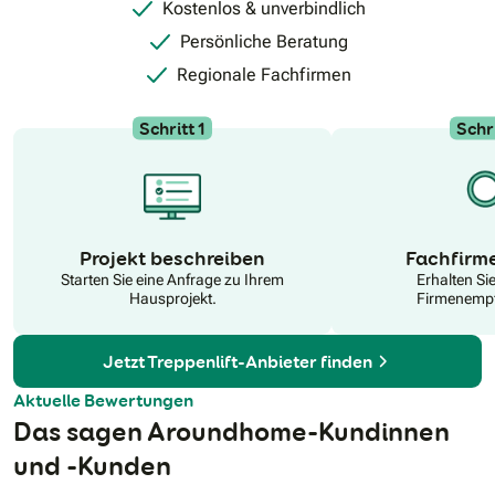
Kostenlos & unverbindlich
Home®:Vorausschauende Wartung für Treppenlifte •
Telefonischer Kundenservice 24/7 Wir beraten Sie kostenlos
Persönliche Beratung
und unverbindlich zu allen Möglichkeiten für Treppenlift-
Zuschüsse. Auch sind wir Ihnen gern bei einem Antrag auf
Regionale Fachfirmen
einen Pflegegrad behilflich. Unsere Fachberater erklären
Ihnen ebenso alle Optionen zu einer Treppenlift-Finanzierung.
Schritt 1
Schri
N
Projekt beschreiben
Fachfirm
Starten Sie eine Anfrage zu Ihrem
Erhalten Si
Hausprojekt.
Firmenempf
Jetzt Treppenlift-Anbieter finden
Aktuelle Bewertungen
Das sagen Aroundhome-Kundinnen
und -Kunden