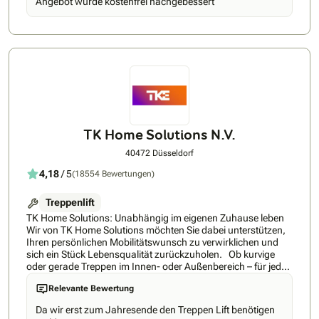
Angebot wurde kostenfrei nachgebessert
Ansprechpartner unterstützen Sie in jeder Phase.HIRO LIFT
ist Hersteller - nicht Händler oder Importeur. Rund 400
Mitarbeiter entwickeln, konstruieren und fertigen sämtliche
Aufzüge am Standort Bielefeld unter Verwendung
modernster technischer Verfahren. Egal ob Treppenlifte für
gerade und kurvige Treppen oder Personenaufzüge für
öffentliche, gewerbliche und private Bauten. Wir können
jederzeit den Qualitätsstandard unserer Anlagen
garantieren.Ihre Vorteile bei der Hiro Lift
GmbH: Erfahrungsmeister - über 125 Jahre
ErfahrungHerstellergarant - größter Hersteller in Deutschland
TK Home Solutions N.V.
mit größtem ProduktspektrumEmpatieträger - Ehrliche
Beratung auf AugenhöheMit uns setzen Sie auf ein
40472 Düsseldorf
konsequentes und starkes westfälisches Unternehmen mit
4,18
/ 5
(18554 Bewertungen)
Mut, Kante und einer gehörigen Portion Empathie für Sie. Wir
stehen bereit, um Ihnen zu zeigen, dass wir es wirklich ehrlich
meinen und Ihnen helfen möchten.
Treppenlift
TK Home Solutions: Unabhängig im eigenen Zuhause leben
Wir von TK Home Solutions möchten Sie dabei unterstützen,
Ihren persönlichen Mobilitätswunsch zu verwirklichen und
sich ein Stück Lebensqualität zurückzuholen. Ob kurvige
oder gerade Treppen im Innen- oder Außenbereich – für jede
Situation finden wir eine Lösung. Der Einbau unserer
Relevante Bewertung
Treppenlifte ist innerhalb eines Tages abgeschlossen, ohne
dass spezielle Umbauten nötig sind. Förderung und
Da wir erst zum Jahresende den Treppen Lift benötigen
Zuschüsse Wir beraten Sie nicht nur rund um den Treppenlift,