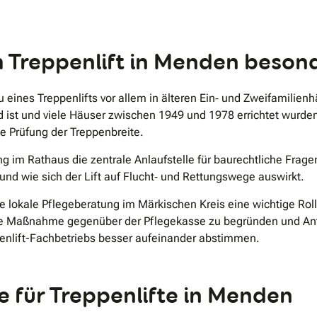
Unternehmen sowohl das Bewilligungsverfahren der
Krankenkasse als auch die Auslieferung. Mit dem
.
angebotenen Rollstuhlmodell sind sowohl Reisen als
auch viele tägliche Besorgungen wieder unkompliziert
em Treppenlift in Menden beso
möglich. Dank bester Expertlift-Qualität und höchstem
Technologiestandard sorgt das engagierte Experten-
Team für Service auf höchstem Niveau. Expertlift steht
für preiswerte Standardlösungen, der auf
eines Treppenlifts vor allem in älteren Ein‐ und Zweifamilienhä
Designpolster und grelle Farben verzichten kann.
 ist und viele Häuser zwischen 1949 und 1978 errichtet wurden
Durch diesen Standard sind Lieferzeiten ohne
Kompromisse möglich, die den Markt revolutionieren.
e Prüfung der Treppenbreite.
Expertlift ist zu jeder Zeit erreichbar und ermöglicht
schnelle Hilfe. Weitere Informationen finden Sie auf:
 im Rathaus die zentrale Anlaufstelle für baurechtliche Fragen 
www.expertlift.de/ Passen Sie Ihr Zuhause an Ihre
und wie sich der Lift auf Flucht‐ und Rettungswege auswirkt.
Bedürfnisse an – und nicht umgekehrt! Expertlift steht
für preiswerte Standardlösungen, für den Nutzer, der
auf Designpolster und grelle Farben verzichten kann.
e lokale Pflegeberatung im Märkischen Kreis eine wichtige Roll
Durch diesen Standard sind Lieferzeiten möglich, die
e Maßnahme gegenüber der Pflegekasse zu begründen und Anträ
den Markt revolutionieren.
enlift-Fachbetriebs besser aufeinander abstimmen.
e für Treppenlifte in Menden