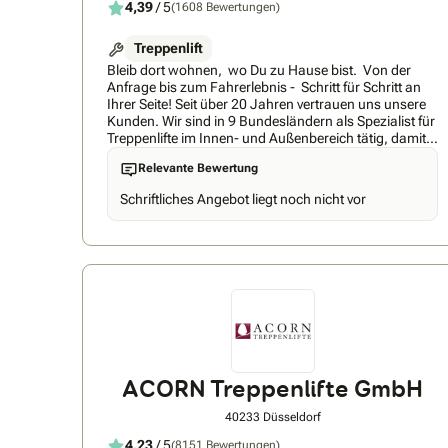
4,39
/ 5
(1608 Bewertungen)
Treppenlift
Bleib dort wohnen, wo Du zu Hause bist. Von der
Anfrage bis zum Fahrerlebnis - Schritt für Schritt an
Ihrer Seite! Seit über 20 Jahren vertrauen uns unsere
Kunden. Wir sind in 9 Bundesländern als Spezialist für
Treppenlifte im Innen- und Außenbereich tätig, damit
Sie sich sicher und bequem auf der Treppe bewegen
Relevante Bewertung
können - zu erstaunlich günstigen Preisen. FITAL
Treppenlifte ist und bleibt ein inhabergeführtes,
Schriftliches Angebot liegt noch nicht vor
unabhängiges und überregionales
Treppenliftunternehmen. Das bietet Ihnen langfristige
Sicherheit in den Punkten Ansprechpartner,
Zuständigkeiten, Service und auch Rückbau. Sie
werden schnell erkennen, dass Sie transparent und
nachvollziehbar beraten werden, dafür übernehmen
wir die volle Verantwortung, seit über 20 Jahren.
Förderung und Zuschüsse Es gibt viele interessante
Möglichkeiten, Zuschüsse zum Lift zu beantragen.
Haben Sie alle ausgeschöpft? Ab Pflegegrad 1
erhalten Sie bis zu € 4.000,- Zuschuss von Ihrer
ACORN Treppenlifte GmbH
Pflegekasse - wir unterstützen Sie gerne bei der
Beantragung. Ihre Vorteile bei FITAL Treppenlfite: • 5
40233 Düsseldorf
Jahre Garantie • Schnelle Erreichbarkeit bei Störungen
• Große Modellauswahl • Kurze Lieferzeiten, keine
4,23
/ 5
(8151 Bewertungen)