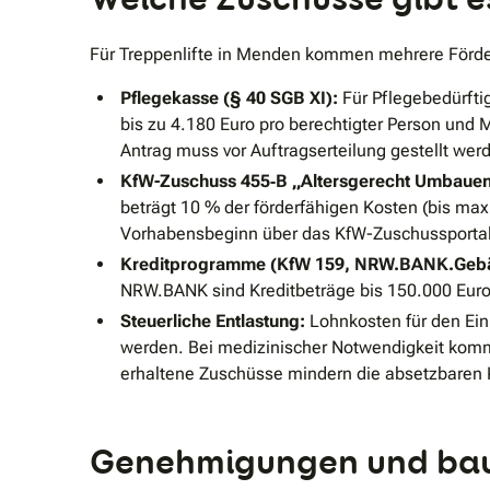
Für Treppenlifte in Menden kommen mehrere Förderq
Pflegekasse (§ 40 SGB XI):
Für Pflegebedürfti
bis zu 4.180 Euro pro berechtigter Person un
Antrag muss vor Auftragserteilung gestellt wer
KfW-Zuschuss 455‐B „Altersgerecht Umbauen
beträgt 10 % der förderfähigen Kosten (bis max
Vorhabensbeginn über das KfW-Zuschussportal
Kreditprogramme (KfW 159, NRW.BANK.Gebä
NRW.BANK sind Kreditbeträge bis 150.000 Euro
Steuerliche Entlastung:
Lohnkosten für den Ein
werden. Bei medizinischer Notwendigkeit kommt
erhaltene Zuschüsse mindern die absetzbaren 
Genehmigungen und baul