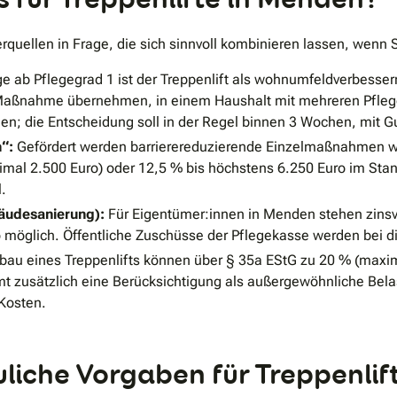
uellen in Frage, die sich sinnvoll kombinieren lassen, wenn S
ge ab Pflegegrad 1 ist der Treppenlift als wohnumfeldverbes
d Maßnahme übernehmen, in einem Haushalt mit mehreren Pfle
den; die Entscheidung soll in der Regel binnen 3 Wochen, mit 
“:
Gefördert werden barrierereduzierende Einzelmaßnahmen wie
imal 2.500 Euro) oder 12,5 % bis höchstens 6.250 Euro im Stand
.
udesanierung):
Für Eigentümer:innen in Menden stehen zinsve
 möglich. Öffentliche Zuschüsse der Pflegekasse werden bei d
bau eines Treppenlifts können über § 35a EStG zu 20 % (maxi
 zusätzlich eine Berücksichtigung als außergewöhnliche Belas
Kosten.
iche Vorgaben für Treppenlif