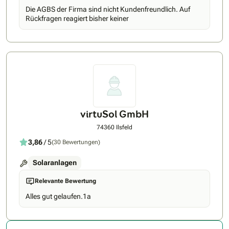
Verhältnis. Durch unsere hohen Qualitätsstandards und
Die AGBS der Firma sind nicht Kundenfreundlich. Auf
sorgfältig ausgewählten Partner garantieren wir nachhaltige
Rückfragen reagiert bisher keiner
Ergebnisse und maximale Kundenzufriedenheit. Nicht
umsonst nennt man die IEE-Solar GmbH den Leuchtturm der
Solarbranche.
virtuSol GmbH
74360 Ilsfeld
3,86
/ 5
(30 Bewertungen)
Solaranlagen
Relevante Bewertung
Alles gut gelaufen.1a