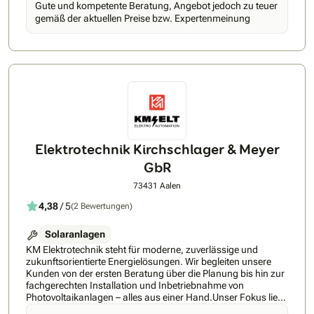
Gute und kompetente Beratung, Angebot jedoch zu teuer
Energiespeicherlösungen für maximale
gemäß der aktuellen Preise bzw. Expertenmeinung
EigenverbrauchsquoteInstallation von Wallboxen und
intelligenter Energiesteuerung für E‑MobilitätOptimierung
bestehender Anlagen, Austausch von Wechselrichtern und
ErweiterungenMaterialien &amp; Komponenten, mit denen
wir arbeiten:Hochleistungs‑Solarmodule (Mono‑ und
bifaziale Module namhafter Hersteller)Wechselrichter und
Hybrid‑Systeme führender MarkenLithium‑Speicherlösungen
mit hoher ZyklenfestigkeitDachmontagesysteme aus
Aluminium und Edelstahl für langlebige StabilitätSmarte
Energiemanagement‑Systeme zur
VerbrauchsoptimierungUnsere Fähigkeiten &amp;
Elektrotechnik Kirchschlager & Meyer
Techniken:Präzise Dachanalyse und Ertragsberechnung für
GbR
optimale AusrichtungFachgerechte, sichere Montage nach
aktuellen Normen und HerstellervorgabenSaubere
73431 Aalen
Kabelführung und ästhetisch ansprechende
InstallationProfessionelle Inbetriebnahme, Netzanschluss
4,38
/ 5
(2 Bewertungen)
und DokumentationLangfristige Wartung, Monitoring und
Fehlerdiagnose
Solaranlagen
KM Elektrotechnik steht für moderne, zuverlässige und
zukunftsorientierte Energielösungen. Wir begleiten unsere
Kunden von der ersten Beratung über die Planung bis hin zur
fachgerechten Installation und Inbetriebnahme von
Photovoltaikanlagen – alles aus einer Hand.Unser Fokus liegt
auf individuellen PV-Lösungen für Einfamilienhäuser,