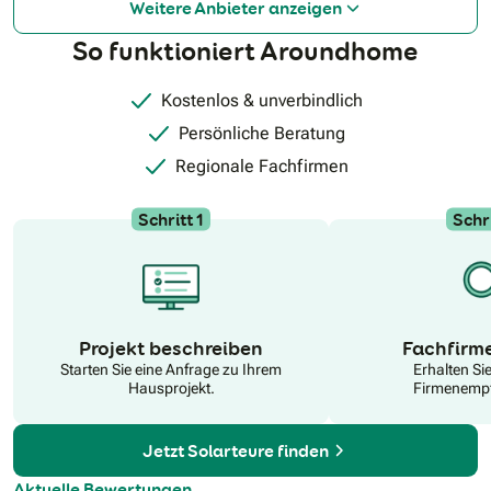
Weitere Anbieter anzeigen
So funktioniert Aroundhome
Kostenlos & unverbindlich
Persönliche Beratung
Regionale Fachfirmen
Schritt 1
Schri
N
Projekt beschreiben
Fachfirm
Starten Sie eine Anfrage zu Ihrem
Erhalten Si
Hausprojekt.
Firmenempf
Jetzt Solarteure finden
Aktuelle Bewertungen