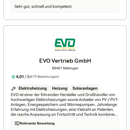
senkt und auf Ihre Bedürfnisse abgestimmt ist. So einfach
Sehr gut, schnell und kompetent.
geht’s mit unserer Nummer-1-Empfehlung: ✅ Persönliche
Begleitung – Sie erhalten einen festen Energieexperten an
Ihrer Seite, der Sie durch den gesamten Prozess führt und
jederzeit für Ihre Fragen da ist ✅ 360 Grad Komplettlösung -
Nur bei tink.energy erhalten Sie Wärmepumpe, PV-Anlage,
Speicher und Smart Home aus einer Hand, aufeinander
abgestimmt und flexibel kombinierbar ✅ Premium-
Partnernetzwerk - Erhalten Sie Zugang zu führenden Marken
wie Viessmann, Bosch Smart Home, Shelly, tado und vielen
weiteren ✅ Regionale Umsetzung – Planung und Installation
durch geprüfte Meisterbetriebe aus Ihrer Region ✅
EVO Vertrieb GmbH
Energiemanagement-App - Mit der abgestimmten Lösung
wird Ihre Hardware sicher und einfach über eine App
88487 Mietingen
gesteuert ✅ Rundum-Service – Finanzierung, Fördermittel,
4,01
/ 5
(679 Bewertungen)
Wartung und Service inklusive tink hat mit ihren Lösungen für
smartes und energieeffizientes Wohnen seit 2016 bereits
über 2 Millionen zufriedene Kund*innen überzeugt. Dieses
Elektroheizung
Heizung
Solaranlagen
Fundament macht tink.energy zu einem verlässlichen Partner
EVO ist einer der führenden Hersteller und Großhändler von
für Ihre persönliche Energiewende – mit Erfahrung,
hochwertigen Elektroheizungen sowie Anbieter von PV-/ PVT-
etablierten Marken und einem klaren Fokus auf nachhaltige
Anlagen, Energiespeichern und Wärmepumpen. Jahrelange
Lösungen. Nächster Schritt: Ihren Termin können Sie bequem
Erfahrung mit Elektroheizungen, eine Vielzahl an Patenten,
online über tinkenergy.de buchen – inkl. Ersparnispotenzial in
die rasche Anpassung an Fortschritt und Technik kombiniert
nur 2 Minuten.
mit der optimalen Betreuung der Kunden, haben EVO zu
Relevante Bewertung
einem der Marktführer gemacht. • EVO gibt auf alle
Heizkörper 30 Jahre Garantie. Dies zeichnet die hohe Qualität