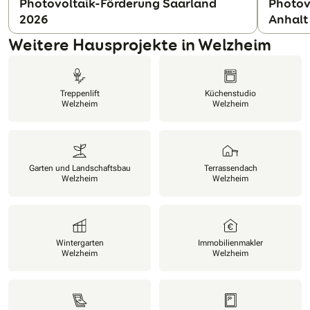
Photovoltaik-Förderung Saarland
Photov
2026
Anhalt
N
Weitere Hausprojekte in Welzheim
Treppenlift
Küchenstudio
Welzheim
Welzheim
Garten und Landschaftsbau
Terrassendach
Welzheim
Welzheim
Wintergarten
Immobilienmakler
Welzheim
Welzheim