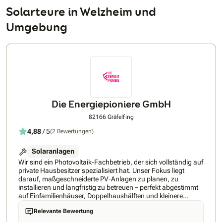
Solarteure in Welzheim und
Umgebung
Die Energiepioniere GmbH
82166 Gräfelfing
4,88
/ 5
(2 Bewertungen)
Solaranlagen
Wir sind ein Photovoltaik‑Fachbetrieb, der sich vollständig auf
private Hausbesitzer spezialisiert hat. Unser Fokus liegt
darauf, maßgeschneiderte PV‑Anlagen zu planen, zu
installieren und langfristig zu betreuen – perfekt abgestimmt
auf Einfamilienhäuser, Doppelhaushälften und kleinere
Wohngebäude.Unsere Spezialisierungen:Planung und
Relevante Bewertung
Installation von PV‑Anlagen für private Dächer (Schrägdach,
Flachdach, Ziegel, Blech, Bitumen)Integration moderner