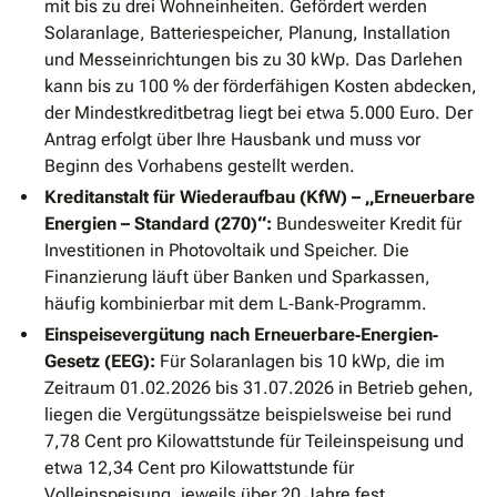
mit bis zu drei Wohneinheiten. Gefördert werden
Solaranlage, Batteriespeicher, Planung, Installation
und Messeinrichtungen bis zu 30 kWp. Das Darlehen
kann bis zu 100 % der förderfähigen Kosten abdecken,
der Mindestkreditbetrag liegt bei etwa 5.000 Euro. Der
Antrag erfolgt über Ihre Hausbank und muss vor
Beginn des Vorhabens gestellt werden.
Kreditanstalt für Wiederaufbau (KfW) – „Erneuerbare
Energien – Standard (270)“:
Bundesweiter Kredit für
Investitionen in Photovoltaik und Speicher. Die
Finanzierung läuft über Banken und Sparkassen,
häufig kombinierbar mit dem L‐Bank‐Programm.
Einspeisevergütung nach Erneuerbare‐Energien‐
Gesetz (EEG):
Für Solaranlagen bis 10 kWp, die im
Zeitraum 01.02.2026 bis 31.07.2026 in Betrieb gehen,
liegen die Vergütungssätze beispielsweise bei rund
7,78 Cent pro Kilowattstunde für Teileinspeisung und
etwa 12,34 Cent pro Kilowattstunde für
Volleinspeisung, jeweils über 20 Jahre fest.