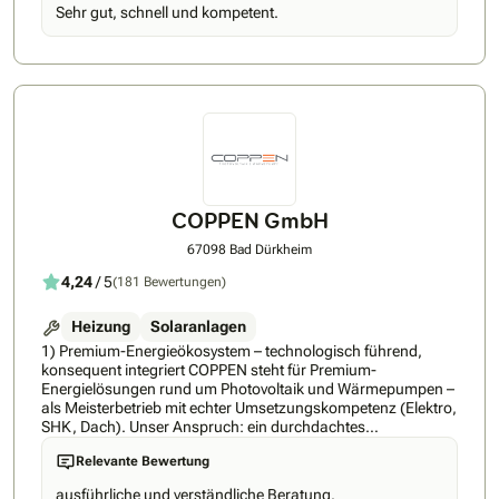
senkt und auf Ihre Bedürfnisse abgestimmt ist. So einfach
Sehr gut, schnell und kompetent.
geht’s mit unserer Nummer-1-Empfehlung: ✅ Persönliche
Begleitung – Sie erhalten einen festen Energieexperten an
Ihrer Seite, der Sie durch den gesamten Prozess führt und
jederzeit für Ihre Fragen da ist ✅ 360 Grad Komplettlösung -
Nur bei tink.energy erhalten Sie Wärmepumpe, PV-Anlage,
Speicher und Smart Home aus einer Hand, aufeinander
abgestimmt und flexibel kombinierbar ✅ Premium-
Partnernetzwerk - Erhalten Sie Zugang zu führenden Marken
wie Viessmann, Bosch Smart Home, Shelly, tado und vielen
weiteren ✅ Regionale Umsetzung – Planung und Installation
durch geprüfte Meisterbetriebe aus Ihrer Region ✅
COPPEN GmbH
Energiemanagement-App - Mit der abgestimmten Lösung
wird Ihre Hardware sicher und einfach über eine App
67098 Bad Dürkheim
gesteuert ✅ Rundum-Service – Finanzierung, Fördermittel,
4,24
/ 5
(181 Bewertungen)
Wartung und Service inklusive tink hat mit ihren Lösungen für
smartes und energieeffizientes Wohnen seit 2016 bereits
über 2 Millionen zufriedene Kund*innen überzeugt. Dieses
Heizung
Solaranlagen
Fundament macht tink.energy zu einem verlässlichen Partner
1) Premium-Energieökosystem – technologisch führend,
für Ihre persönliche Energiewende – mit Erfahrung,
konsequent integriert COPPEN steht für Premium-
etablierten Marken und einem klaren Fokus auf nachhaltige
Energielösungen rund um Photovoltaik und Wärmepumpen –
Lösungen. Nächster Schritt: Ihren Termin können Sie bequem
als Meisterbetrieb mit echter Umsetzungskompetenz (Elektro,
online über tinkenergy.de buchen – inkl. Ersparnispotenzial in
SHK, Dach). Unser Anspruch: ein durchdachtes
nur 2 Minuten.
Gesamtsystem statt Insellösungen. Dafür verbinden wir
Relevante Bewertung
Entwicklung und Produktion mit Planung und Installation und
setzen bewusst auf ausschließlich Geräte aus unserem
ausführliche und verständliche Beratung.