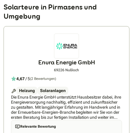
Solarteure in Pirmasens und
Umgebung
Enura Energie GmbH
69226 Nußloch
4,67
/ 5
(2 Bewertungen)
Heizung
Solaranlagen
Die Enura Energie GmbH unterstützt Hausbesitzer dabei, ihre
Energieversorgung nachhaltig, effizient und zukunftssicher
zu gestalten. Mit langjähriger Erfahrung im Handwerk und in
der Erneuerbare-Energien-Branche begleiten wir Sie von der
ersten Beratung bis zur fertigen Installation und weiter im
Aftersale – kompetent, persönlich und zuverlässig.Jedes
Relevante Bewertung
Zuhause ist einzigartig. Deshalb entwickeln wir individuelle
Lösungen, die genau auf Ihre Bedürfnisse abgestimmt sind.