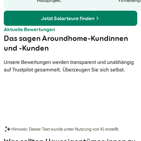
Hausprojekt.
Firmenempf
Ertragsausfällen, technischen Defekten, zusätzlichen
Montagekosten und weiteren Risiken schützen – bis zu 20
Jahre, auch im Zusammenspiel mit Speicher und
Jetzt Solarteure finden
Wärmepumpe.𝗞𝗼𝘀𝘁𝗲𝗻𝗳𝗿𝗲𝗶𝗲 𝘂𝗻𝗱 𝘂𝗻𝘃𝗲𝗿𝗯𝗶𝗻𝗱𝗹𝗶𝗰𝗵𝗲 𝗕𝗲𝗿𝗮𝘁𝘂
einer intelligent kombinierten Lösung aus Photovoltaik und
Aktuelle Bewertungen
Wärmepumpe sichern Sie sich gegen schwankende
Das sagen Aroundhome-Kundinnen
Energiepreise ab, senken langfristig Ihre Betriebskosten und
steigern den Wert Ihrer Immobilie.
und -Kunden
Unsere Bewertungen werden transparent und unabhängig
auf Trustpilot gesammelt. Überzeugen Sie sich selbst.
Hinweis: Dieser Text wurde unter Nutzung von KI erstellt.