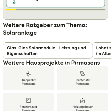
Weitere Ratgeber zum Thema:
Solaranlage
Glas-Glas Solarmodule - Leistung und
Lohnt s
Eigenschaften
im Alte
N
Weitere Hausprojekte in Pirmasens
Treppenlift
Dachfenster
Pirmasens
Pirmasens
Fensterbauer
Heizungsbauer
Pirmasens
Pirmasens