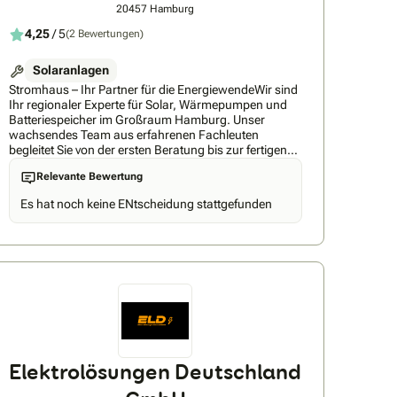
20457 Hamburg
4,25
/ 5
(2 Bewertungen)
Solaranlagen
Stromhaus – Ihr Partner für die EnergiewendeWir sind
Ihr regionaler Experte für Solar, Wärmepumpen und
Batteriespeicher im Großraum Hamburg. Unser
wachsendes Team aus erfahrenen Fachleuten
begleitet Sie von der ersten Beratung bis zur fertigen
Installation – zuverlässig und ohne Schnittstellen.Wir
Relevante Bewertung
übernehmen Planung, Förderanträge über BAFA und
BEG, Netzanmeldung und Abnahme komplett für Sie.
Es hat noch keine ENtscheidung stattgefunden
Ein Ansprechpartner, ein Unternehmen, eine
vollständige Energielösung.Schnell umgesetzt.
Regional verwurzelt. Alles aus einer Hand.
Elektrolösungen Deutschland