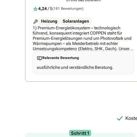
4,24
/ 5
(181 Bewertungen)
Heizung
Solaranlagen
1) Premium-Energieökosystem – technologisch
führend, konsequent integriert COPPEN steht für
Premium-Energielösungen rund um Photovoltaik und
Wärmepumpen – als Meisterbetrieb mit echter
Umsetzungskompetenz (Elektro, SHK, Dach). Unser
Anspruch: ein durchdachtes Gesamtsystem statt
Relevante Bewertung
Insellösungen. Dafür verbinden wir Entwicklung und
Produktion mit Planung und Installation und setzen
ausführliche und verständliche Beratung.
bewusst auf ausschließlich Geräte aus unserem
Portfolio auf höchstem technologischem Niveau, die
wir kontinuierlich weiterentwickeln. So entsteht ein
integriertes Ökosystem aus PV, Speicher, Wallbox,
Wärmepumpe und intelligentem Energiemanagement
(inkl. App/Connectivity) – ergänzt auf Wunsch um
passende Tarif- bzw. Stromlösungen wie COPPEN
Strom. 2) Verbindliche Umsetzung – von der
gemeinsamen Planung bis zur schlüsselfertigen
Anlage Hinter COPPEN steht ein Team von über 200
Koste
Mitarbeitenden – darunter Meister, Techniker und
Projektprofis sowie fest eingespielte Montageteams.
Das macht uns schnell, zuverlässig und vor allem
Schritt 1
verbindlich. Im Vor-Ort-Termin entwickeln wir