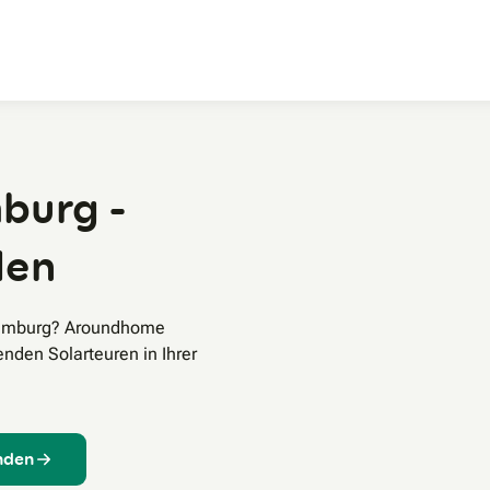
Zum Hauptinhalt
burg -
den
 Hamburg? Aroundhome
enden Solarteuren in Ihrer
inden