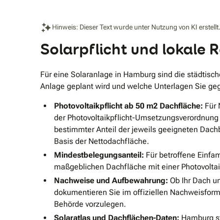
Grundwerte: menschzentriert, nachhaltig, exzellent
und zukunftsorientiert. Gleichzeitig investieren wir
konsequent in die Zukunft: 2026 entsteht unser neues,
Hinweis: Dieser Text wurde unter Nutzung von KI erstellt
großes COPPEN-Headquarter in Bad Dürkheim
(Rheinland-Pfalz) – als Heimatbasis,
Solarpflicht und lokale
Innovationszentrum und Plattform für weiteres
Wachstum. Unser Zielbild bleibt klar: vollständig
integrierte Premium-Energieökosysteme –
technologisch führend, vernetzt und skalierbar – für
Für eine Solaranlage in Hamburg sind die städtisch
maximale Effizienz, Komfort und Unabhängigkeit.
Anlage geplant wird und welche Unterlagen Sie g
Photovoltaikpflicht ab 50 m2 Dachfläche:
Für 
der Photovoltaikpflicht-Umsetzungsverordnung 
bestimmter Anteil der jeweils geeigneten Dach
Basis der Nettodachfläche.
Mindestbelegungsanteil:
Für betroffene Einfam
maßgeblichen Dachfläche mit einer Photovolta
Nachweise und Aufbewahrung:
Ob Ihr Dach un
dokumentieren Sie im offiziellen Nachweisform
Behörde vorzulegen.
Solaratlas und Dachflächen-Daten:
Hamburg ste