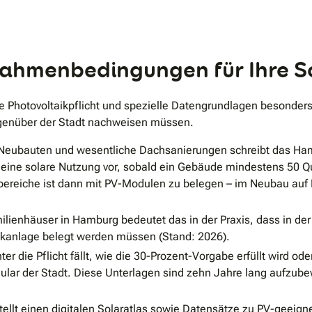
.
 Rahmenbedingungen für Ihre 
e Photovoltaikpflicht und spezielle Datengrundlagen besonders w
egenüber der Stadt nachweisen müssen.
Neubauten und wesentliche Dachsanierungen schreibt das Ham
eine solare Nutzung vor, sobald ein Gebäude mindestens 50 Q
bereiche ist dann mit PV-Modulen zu belegen – im Neubau auf B
ilienhäuser in Hamburg bedeutet das in der Praxis, dass in de
ikanlage belegt werden müssen (Stand: 2026).
ter die Pflicht fällt, wie die 30-Prozent-Vorgabe erfüllt wird
ular der Stadt. Diese Unterlagen sind zehn Jahre lang aufzub
llt einen digitalen Solaratlas sowie Datensätze zu PV-geeign