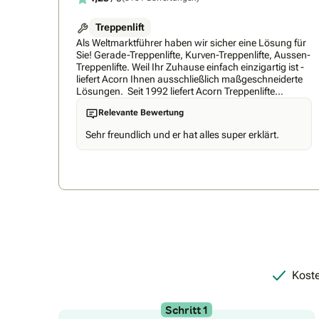
Treppenlift
Als Weltmarktführer haben wir sicher eine Lösung für
Sie! Gerade-Treppenlifte, Kurven-Treppenlifte, Aussen-
Treppenlifte. Weil Ihr Zuhause einfach einzigartig ist -
liefert Acorn Ihnen ausschließlich maßgeschneiderte
Lösungen. Seit 1992 liefert Acorn Treppenlifte
weltweit und ermöglicht somit vielen Menschen, ihre
Relevante Bewertung
persönliche Freiheit im eigenen Hause
zurückzugewinnen. Unsere Treppenlifte sind sicher,
Sehr freundlich und er hat alles super erklärt.
zuverlässig, einfach zu bedienen und preiswert.
Durch das Baukastenprinzip unserer Treppenlifte
können wir die optimale Lösung für jedes Haus und
jede Treppe finden. Für mehr Komfortabilität sind die
Sitzfläche und Rückenlehne gepolstert, der Sitz lässt
sich zum einfacheren Einsteigen drehen und die
Person wird durch einen Sicherheitsgurt zusätzlich
abgesichert. Gerade auf engen Treppen ist es
vorteilhaft, dass sich sowohl die Sitzfläche als auch
die Armlehnen und Fußstützen zurückklappen lassen,
um die Treppe auch für andere Personen weiterhin
bequem begehbar zu machen. Mit unserem Schnell-
Koste
Service-System können wir bei nahezu jedem
Treppentyp einen Einbau des Liftes innerhalb von
Schritt 1
sieben Tagen garantieren. Für den Fall, dass während