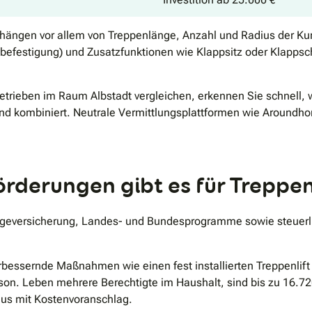
t hängen vor allem von Treppenlänge, Anzahl und Radius der Kur
dbefestigung) und Zusatzfunktionen wie Klappsitz oder Klappsc
rieben im Raum Albstadt vergleichen, erkennen Sie schnell, we
nd kombiniert. Neutrale Vermittlungsplattformen wie Aroundh
derungen gibt es für Treppenl
flegeversicherung, Landes- und Bundesprogramme sowie steuer
essernde Maßnahmen wie einen fest installierten Treppenlift 
rson. Leben mehrere Berechtigte im Haushalt, sind bis zu 16.7
aus mit Kostenvoranschlag.