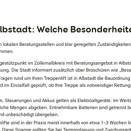
.
Albstadt: Welche Besonderheit
 von lokalen Beratungsstellen und klar geregelten Zuständigkeit
timmen.
gestützpunkt im Zollernalbkreis mit Beratungsangebot in Albsta
ng. Die Stadt informiert zusätzlich über Broschüren wie „Bes
ragen rund um Ihren Treppenlift ist in Albstadt die Bauordnun
rd im Einzelfall geprüft, ob Ihre Treppe als notwendiger Rett
n, Steuerungen und Akkus gelten als Elektroaltgeräte. Im Werts
che Mengen abgeben. Entnehmbare Batterien sind getrennt ber
nd unbeschädigt übergeben.
ifte sind in der Praxis meist innerhalb von etwa 1–3 Wochen li
Diese Spanne sollten Sie bei Terminplanung und Zuschussant