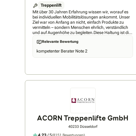
Treppenlift
Mit über 30 Jahren Erfahrung wissen wir, worauf es
bei individuellen Mobilitätslösungen ankommt. Unser
Ziel war von Anfang an nicht, einfach Produkte zu
vermitteln – sondern Menschen ehrlich, verständlich
und auf Augenhöhe zu begleiten.Diese Haltung ist die
Philosophie hinter RE-MOBIL Liftsysteme: Wir hören
Relevante Bewertung
zu, nehmen uns Zeit und entwickeln gemeinsam
Lösungen, die wirklich passen – zu Ihrer Situation, zu
kompetenter Berater Note 2
Ihrem Zuhause, zu Ihrem Leben. Nicht irgendein Lift.
Sondern einer, den Sie gerne nutzen. So, wie wir es
uns selbst wünschen würden.Ob Sie selbst nach einer
Lösung suchen oder für Angehörige vorsorgen
möchten – wir sind persönlich für Sie da und beraten
Sie direkt vor Ort: in Reutlingen und der gesamten
Region.Wir freuen uns darauf, Sie kennenzulernen –
und gemeinsam einen Weg zu finden, der Sie wieder
ein Stück mobiler macht.
ACORN Treppenlifte GmbH
40233 Düsseldorf
4,23
/ 5
(8151 Bewertungen)