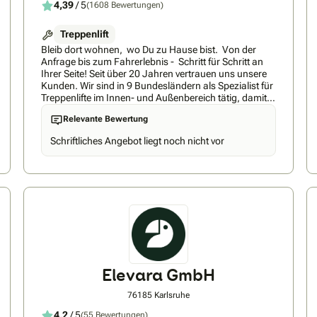
4,39
/ 5
(1608 Bewertungen)
Treppenlift
Bleib dort wohnen, wo Du zu Hause bist. Von der
Anfrage bis zum Fahrerlebnis - Schritt für Schritt an
Ihrer Seite! Seit über 20 Jahren vertrauen uns unsere
Kunden. Wir sind in 9 Bundesländern als Spezialist für
Treppenlifte im Innen- und Außenbereich tätig, damit
Sie sich sicher und bequem auf der Treppe bewegen
Relevante Bewertung
können - zu erstaunlich günstigen Preisen. FITAL
Treppenlifte ist und bleibt ein inhabergeführtes,
Schriftliches Angebot liegt noch nicht vor
unabhängiges und überregionales
Treppenliftunternehmen. Das bietet Ihnen langfristige
Sicherheit in den Punkten Ansprechpartner,
Zuständigkeiten, Service und auch Rückbau. Sie
werden schnell erkennen, dass Sie transparent und
nachvollziehbar beraten werden, dafür übernehmen
wir die volle Verantwortung, seit über 20 Jahren.
Förderung und Zuschüsse Es gibt viele interessante
Möglichkeiten, Zuschüsse zum Lift zu beantragen.
Haben Sie alle ausgeschöpft? Ab Pflegegrad 1
erhalten Sie bis zu € 4.000,- Zuschuss von Ihrer
Elevara GmbH
Pflegekasse - wir unterstützen Sie gerne bei der
Beantragung. Ihre Vorteile bei FITAL Treppenlfite: • 5
76185 Karlsruhe
Jahre Garantie • Schnelle Erreichbarkeit bei Störungen
• Große Modellauswahl • Kurze Lieferzeiten, keine
4,2
/ 5
(55 Bewertungen)