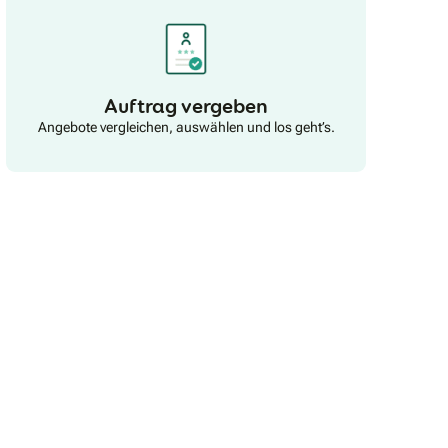
auf AugenhöheMit uns setzen Sie auf ein
konsequentes und starkes westfälisches
Unternehmen mit Mut, Kante und einer gehörigen
Portion Empathie für Sie. Wir stehen bereit, um Ihnen
zu zeigen, dass wir es wirklich ehrlich meinen und
Auftrag vergeben
Ihnen helfen möchten.
Angebote vergleichen, auswählen und los geht’s.