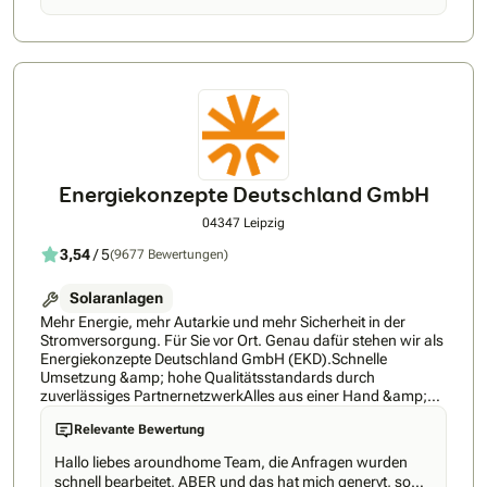
umsonst nennt man die IEE-Solar GmbH den Leuchtturm der
Solarbranche.
Energiekonzepte Deutschland GmbH
04347 Leipzig
3,54
/ 5
(9677 Bewertungen)
Solaranlagen
Mehr Energie, mehr Autarkie und mehr Sicherheit in der
Stromversorgung. Für Sie vor Ort. Genau dafür stehen wir als
Energiekonzepte Deutschland GmbH (EKD).Schnelle
Umsetzung &amp; hohe Qualitätsstandards durch
zuverlässiges PartnernetzwerkAlles aus einer Hand &amp;
perfekt auf Ihre Bedürfnisse abgestimmtBis zu 30 Jahre
Relevante Bewertung
Bauteil-, Montage- &amp; LeistungsgarantieFür Sie setzen
wir auf eine der leistungsstärksten, sichersten und technisch
Hallo liebes aroundhome Team, die Anfragen wurden
belastbarsten Solartechnologien am Markt. Unsere
schnell bearbeitet, ABER und das hat mich genervt, so