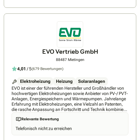
PhotovoltaikanlageEnergiespeicher und Ladestationen (e-
Mobility)Wärmepumpe
EVO Vertrieb GmbH
88487 Mietingen
4,01
/ 5
(679 Bewertungen)
Elektroheizung
Heizung
Solaranlagen
EVO ist einer der führenden Hersteller und Großhändler von
hochwertigen Elektroheizungen sowie Anbieter von PV-/ PVT-
Anlagen, Energiespeichern und Wärmepumpen. Jahrelange
Erfahrung mit Elektroheizungen, eine Vielzahl an Patenten,
die rasche Anpassung an Fortschritt und Technik kombiniert
mit der optimalen Betreuung der Kunden, haben EVO zu
Relevante Bewertung
einem der Marktführer gemacht. • EVO gibt auf alle
Heizkörper 30 Jahre Garantie. Dies zeichnet die hohe Qualität
Telefonisch nicht zu erreichen
der Heizungen wieder. • Alle Heizungen werden regelmäßig
durch den TÜV und den VDE geprüft, um die Qualität