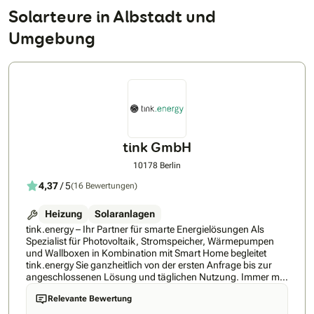
Solarteure in Albstadt und
Umgebung
tink GmbH
10178 Berlin
4,37
/ 5
(16 Bewertungen)
Heizung
Solaranlagen
tink.energy – Ihr Partner für smarte Energielösungen Als
Spezialist für Photovoltaik, Stromspeicher, Wärmepumpen
und Wallboxen in Kombination mit Smart Home begleitet
tink.energy Sie ganzheitlich von der ersten Anfrage bis zur
angeschlossenen Lösung und täglichen Nutzung. Immer mit
dem Anspruch, höchste Qualität mit regionaler Expertise zu
Relevante Bewertung
verbinden – für eine Lösung, die langfristig Ihre Energiekosten
senkt und auf Ihre Bedürfnisse abgestimmt ist. So einfach