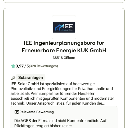
sicherzustellen. • Bei EVO bekommen Sie alles aus einer
Hand: EVO bietet eine unverbindliche und unentgeltliche
Fachberatung und ein Rundum-Sorglos-Paket mit dem
kompetenten Kundenservice. EVO ist im gesamten
Bundesgebiet mit eigenem Außendienst und eigenen
Montageteams präsent. • PV-Anlage und Energiespeicher
von EVO machen Ihr Zuhause zum Eigenstrom-Erzeuger.
Koppeln Sie Ihre Elektroheizung mit der PV-Anlage, heizen Sie
evtl. zum „ Nulltarif“. • Mit der Kombination aus PVT-Anlage
IEE Ingenieurplanungsbüro für
und hochwertiger Wärmepumpe nutzen Sie die saubere
Erneuerbare Energie KUK GmbH
Sonnenenergie für eine ökonomische und unabhängige
Versorgung mit Strom und Wärme.
38518 Gifhorn
3,97
/ 5
(328 Bewertungen)
Solaranlagen
IEE-Solar GmbH ist spezialisiert auf hochwertige
Photovoltaik- und Energielösungen für Privathaushalte und
arbeitet als Premiumpartner führender Hersteller
ausschließlich mit geprüften Komponenten und modernster
Technik. Unser Anspruch ist es, für jeden Kunden die
technisch beste und langlebigste Lösung zu realisieren –
Relevante Bewertung
effizient, zuverlässig und zu einem fairen Preis-Leistungs-
Verhältnis. Durch unsere hohen Qualitätsstandards und
Die AGBS der Firma sind nicht Kundenfreundlich. Auf
sorgfältig ausgewählten Partner garantieren wir nachhaltige
Rückfragen reagiert bisher keiner
Ergebnisse und maximale Kundenzufriedenheit. Nicht