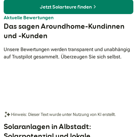
StromtarifE-MobilityNotstromfunktion
Jetzt Solarteure finden
FinanzierungVersicherungLehnen Sie sich einfach zurück
und profitieren Sie vom günstigsten Strom – dank unseres
Aktuelle Bewertungen
Ganzjahresenergiesystems EKD365+.
Das sagen Aroundhome-Kundinnen
und -Kunden
Unsere Bewertungen werden transparent und unabhängig
auf Trustpilot gesammelt. Überzeugen Sie sich selbst.
Hinweis: Dieser Text wurde unter Nutzung von KI erstellt.
Solaranlagen in Albstadt:
Solarpotenzial und lokale