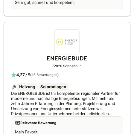
Sehr gut, schnell und kompetent.
geht’s mit unserer Nummer-1-Empfehlung: ✅ Persönliche
Begleitung – Sie erhalten einen festen Energieexperten an
Ihrer Seite, der Sie durch den gesamten Prozess führt und
jederzeit für Ihre Fragen da ist ✅ 360 Grad Komplettlösung -
Nur bei tink.energy erhalten Sie Wärmepumpe, PV-Anlage,
Speicher und Smart Home aus einer Hand, aufeinander
abgestimmt und flexibel kombinierbar ✅ Premium-
Partnernetzwerk - Erhalten Sie Zugang zu führenden Marken
wie Viessmann, Bosch Smart Home, Shelly, tado und vielen
weiteren ✅ Regionale Umsetzung – Planung und Installation
durch geprüfte Meisterbetriebe aus Ihrer Region ✅
ENERGIEBUDE
Energiemanagement-App - Mit der abgestimmten Lösung
wird Ihre Hardware sicher und einfach über eine App
72820 Sonnenbühl
gesteuert ✅ Rundum-Service – Finanzierung, Fördermittel,
4,27
/ 5
(46 Bewertungen)
Wartung und Service inklusive tink hat mit ihren Lösungen für
smartes und energieeffizientes Wohnen seit 2016 bereits
über 2 Millionen zufriedene Kund*innen überzeugt. Dieses
Heizung
Solaranlagen
Fundament macht tink.energy zu einem verlässlichen Partner
Die ENERGIEBUDE ist Ihr kompetenter regionaler Partner für
für Ihre persönliche Energiewende – mit Erfahrung,
moderne und nachhaltige Energielösungen. Mit mehr als
etablierten Marken und einem klaren Fokus auf nachhaltige
zehn Jahren Erfahrung in der Planung, Projektierung und
Lösungen. Nächster Schritt: Ihren Termin können Sie bequem
Umsetzung von Energiesystemen unterstützen wir
online über tinkenergy.de buchen – inkl. Ersparnispotenzial in
Privatpersonen und Unternehmen bei der individuellen
nur 2 Minuten.
Energiewende.Wir bieten Ihnen ein Rundum-Sorglos-Paket:
Relevante Bewertung
von der persönlichen Beratung über die detaillierte Planung
bis zur professionellen Installation und darüber hinaus –
Mein Favorit