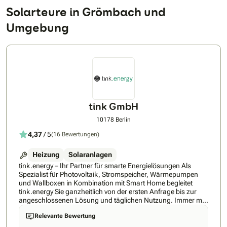
Solarteure in Grömbach und
Umgebung
tink GmbH
10178 Berlin
4,37
/ 5
(16 Bewertungen)
Heizung
Solaranlagen
tink.energy – Ihr Partner für smarte Energielösungen Als
Spezialist für Photovoltaik, Stromspeicher, Wärmepumpen
und Wallboxen in Kombination mit Smart Home begleitet
tink.energy Sie ganzheitlich von der ersten Anfrage bis zur
angeschlossenen Lösung und täglichen Nutzung. Immer mit
dem Anspruch, höchste Qualität mit regionaler Expertise zu
Relevante Bewertung
verbinden – für eine Lösung, die langfristig Ihre Energiekosten
senkt und auf Ihre Bedürfnisse abgestimmt ist. So einfach