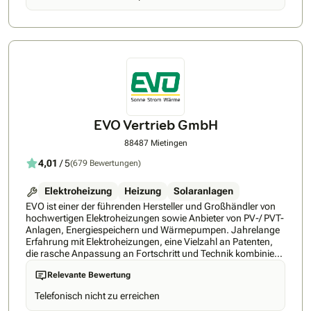
Beratungprofessionelle PlanungKomplettmontage der
PhotovoltaikanlageEnergiespeicher und Ladestationen (e-
Mobility)Wärmepumpe
EVO Vertrieb GmbH
88487 Mietingen
4,01
/ 5
(679 Bewertungen)
Elektroheizung
Heizung
Solaranlagen
EVO ist einer der führenden Hersteller und Großhändler von
hochwertigen Elektroheizungen sowie Anbieter von PV-/ PVT-
Anlagen, Energiespeichern und Wärmepumpen. Jahrelange
Erfahrung mit Elektroheizungen, eine Vielzahl an Patenten,
die rasche Anpassung an Fortschritt und Technik kombiniert
mit der optimalen Betreuung der Kunden, haben EVO zu
Relevante Bewertung
einem der Marktführer gemacht. • EVO gibt auf alle
Heizkörper 30 Jahre Garantie. Dies zeichnet die hohe Qualität
Telefonisch nicht zu erreichen
der Heizungen wieder. • Alle Heizungen werden regelmäßig