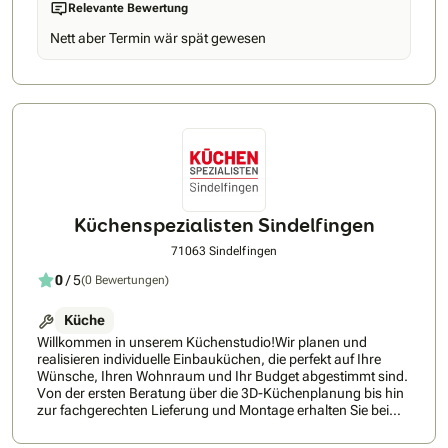
Relevante Bewertung
Küchenplanung wird genau auf die individuellen Kunden-
Bedürfnisse abgestimmt, so dass sie perfekt zum Leben
Nett aber Termin wär spät gewesen
passt. Für die Beratung nutzen wir u.a. moderne VR-
Technologie.
Küchenspezialisten Sindelfingen
71063 Sindelfingen
0
/ 5
(0 Bewertungen)
Küche
Willkommen in unserem Küchenstudio!Wir planen und
realisieren individuelle Einbauküchen, die perfekt auf Ihre
Wünsche, Ihren Wohnraum und Ihr Budget abgestimmt sind.
Von der ersten Beratung über die 3D-Küchenplanung bis hin
zur fachgerechten Lieferung und Montage erhalten Sie bei
uns alles aus einer Hand.Wir arbeiten mit hochwertigen
Küchenherstellern und modernen Materialien, um langlebige,