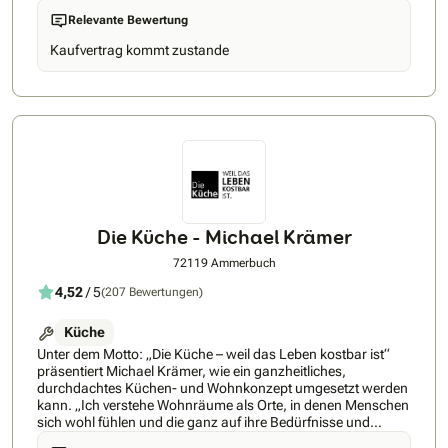
minimalistisch oder gemütlich – wir gestalten Ihre Küche als
Relevante Bewertung
Herzstück Ihres Zuhauses. Unser besonderer Service-
kostenlose Heimberatung direkt bei Ihnen vor Ort. So können
Kaufvertrag kommt zustande
wir Ihre räumlichen Gegebenheiten optimal in die Planung
einbeziehen und Ihre Wünsche passgenau umsetzen. Dank
unserer engen Zusammenarbeit mit erfahrenen
Handwerksbetrieben bieten wir Ihnen auf Wunsch auch
komplette Renovierungslösungen aus einer Hand. Von
Elektro- und Sanitärarbeiten bis hin zu Bodenbelägen und
Malerarbeiten. So wird Ihre Küchenerneuerung stressfrei und
professionell umgesetzt.
Die Küche - Michael Krämer
72119 Ammerbuch
4,52
/ 5
(207 Bewertungen)
Küche
Unter dem Motto: „Die Küche – weil das Leben kostbar ist“
präsentiert Michael Krämer, wie ein ganzheitliches,
durchdachtes Küchen- und Wohnkonzept umgesetzt werden
kann. „Ich verstehe Wohnräume als Orte, in denen Menschen
sich wohl fühlen und die ganz auf ihre Bedürfnisse und
Lebenssituation zugeschnitten sind. Schließlich ist die Zeit