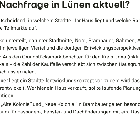
Nachfrage in Lünen aktuell?
ntscheidend, in welchem Stadtteil Ihr Haus liegt und welche R
he Teilmärkte auf.
irke unterteilt, darunter Stadtmitte, Nord, Brambauer, Gahmen, 
m jeweiligen Viertel und die dortigen Entwicklungsperspektive
:
Aus den Grundstücksmarktberichten für den Kreis Unna (inklu
eln – die Zahl der Kauffälle verschiebt sich zwischen Hausgru
schluss erzielen.
er liegt ein Stadtteilentwicklungskonzept vor, zudem wird das
rentwickelt. Wer hier ein Haus verkauft, sollte laufende Plan
htigen.
 „Alte Kolonie“ und „Neue Kolonie“ in Brambauer gelten beson
raum für Fassaden‐, Fenster‐ und Dachänderungen mit ein. Das