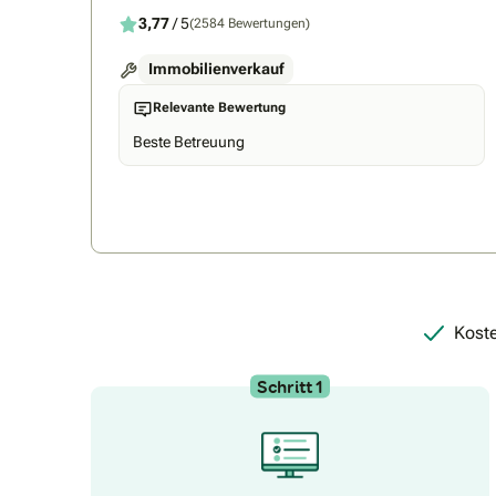
Notarvertrages ♦ informieren Sie sich im Internet:
www.immobilien-severin-kg.de …sprechen Sie uns
3,77
/ 5
(2584 Bewertungen)
an, es lohnt sich!
Immobilienverkauf
Relevante Bewertung
Beste Betreuung
Koste
Schritt 1