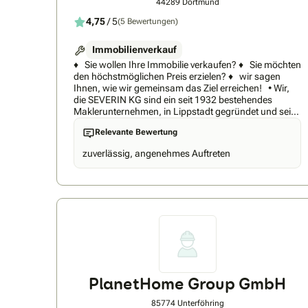
44289 Dortmund
4,75
/ 5
(5 Bewertungen)
Immobilienverkauf
♦ Sie wollen Ihre Immobilie verkaufen? ♦ Sie möchten
den höchstmöglichen Preis erzielen? ♦ wir sagen
Ihnen, wie wir gemeinsam das Ziel erreichen! • Wir,
die SEVERIN KG sind ein seit 1932 bestehendes
Maklerunternehmen, in Lippstadt gegründet und seit
dem Jahr 2000 auch in Dortmund und dem Kreis
Relevante Bewertung
Unna tätig. Unsere Geschäftsgebiete sind: • die
Vermittlung von Immobilien jeglicher Art • Vermietung
zuverlässig, angenehmes Auftreten
und Verpachtung von Wohnungen und Flächen aller
Art • Vermittlung und Verkauf von Grundstücken •
Projektierung, Vergabe und Koordinierung von
Neubaumaßnahmen • Finanzierungsvermittlung
„Immobilienverkauf ist Vertrauenssache“ • wir
erstellen ein professionelles Verkehrswertgutachten •
wir präsentieren Ihr Haus oder Wohnung oder
Grundstück optimal • wir bieten Ihre Immobilie
unseren vorgemerkten Kunden an • wir präsentieren
Ihre Immobile bundesweit in mehreren
Internetportalen • wir prüfen die Finanzierbarkeit des
PlanetHome Group GmbH
Käufers und verlangen die schriftliche Bankbestätig
einer Deutschen Bank vor Abschluss des
85774 Unterföhring