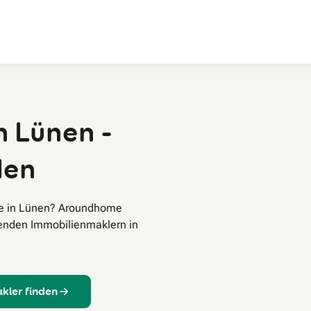
Zum Hauptinhalt
n Lünen -
den
fe in Lünen? Aroundhome
senden Immobilienmaklern in
kler finden