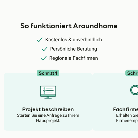
So funktioniert Aroundhome
Kostenlos & unverbindlich
Persönliche Beratung
Regionale Fachfirmen
Schritt 1
Schri
N
Projekt beschreiben
Fachfirm
Starten Sie eine Anfrage zu Ihrem
Erhalten Si
Hausprojekt.
Firmenempf