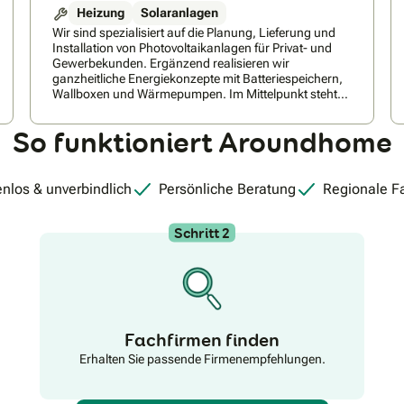
unter https://www.youtube.com/channel/UCKaJIpwxYn83zLd0_
Heizung
Solaranlagen
Wir sind spezialisiert auf die Planung, Lieferung und
Installation von Photovoltaikanlagen für Privat- und
Gewerbekunden. Ergänzend realisieren wir
ganzheitliche Energiekonzepte mit Batteriespeichern,
Wallboxen und Wärmepumpen. Im Mittelpunkt steht
dabei nicht der Verkauf einer Standardanlage,
sondern eine individuell geplante Lösung, die
So funktioniert Aroundhome
technisch überzeugt und wirtschaftlich langfristig
sinnvoll ist. Von der persönlichen Beratung über die
Ertrags- und Wirtschaftlichkeitsberechnung bis zur
fachgerechten Installation und Inbetriebnahme
nlos & unverbindlich
Persönliche Beratung
Regionale F
begleiten wir unsere Kunden mit festen
Ansprechpartnern. Dabei setzen wir auf bewährte
Schritt 2
Systemlösungen führender Hersteller und eine
sorgfältige technische Planung, um langlebige,
leistungsstarke und zukunftssichere Energiekonzepte
zu realisieren.
Fachfirmen finden
Erhalten Sie passende Firmenempfehlungen.