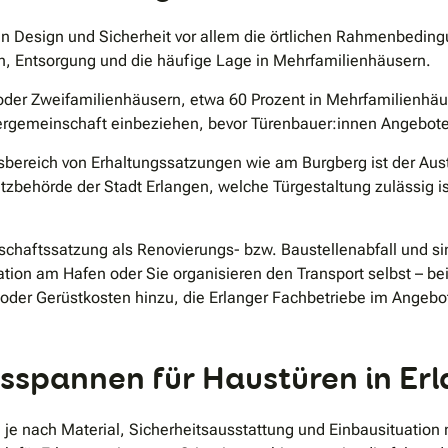
en Design und Sicherheit vor allem die örtlichen Rahmenbeding
, Entsorgung und die häufige Lage in Mehrfamilienhäusern.
oder Zweifamilienhäusern, etwa 60 Prozent in Mehrfamilienhäus
emeinschaft einbeziehen, bevor Türenbauer:innen Angebote 
ereich von Erhaltungssatzungen wie am Burgberg ist der Aust
tzbehörde der Stadt Erlangen, welche Türgestaltung zulässig i
tschaftssatzung als Renovierungs- bzw. Baustellenabfall und s
ation am Hafen oder Sie organisieren den Transport selbst – b
er Gerüstkosten hinzu, die Erlanger Fachbetriebe im Angebot
isspannen für Haustüren in Er
 je nach Material, Sicherheitsausstattung und Einbausituation 