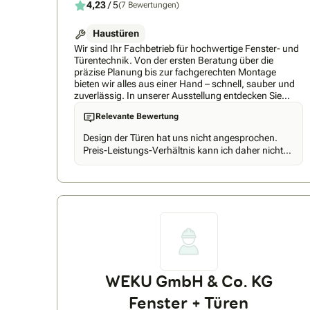
4,23
/ 5
(7 Bewertungen)
Haustüren
Wir sind Ihr Fachbetrieb für hochwertige Fenster- und
Türentechnik. Von der ersten Beratung über die
präzise Planung bis zur fachgerechten Montage
bieten wir alles aus einer Hand – schnell, sauber und
zuverlässig. In unserer Ausstellung entdecken Sie
moderne Fensterlösungen und designstarke
Relevante Bewertung
Haustüren, individuell konfiguriert für Energieeffizienz,
Sicherheit und Wohnkomfort. Ob Umbau, Sanierung
Design der Türen hat uns nicht angesprochen.
oder Neubau: Wir zeigen Ihnen passende Systeme,
Preis-Leistungs-Verhältnis kann ich daher nicht
klären über Fördermöglichkeiten auf und begleiten Sie
beurteilen.
transparent bis zur Abnahme. Mit unserem Standort
in Nürnberg sind wir regional bestens erreichbar.
Unser Ziel: spürbare Energieeinsparung, erhöhter
Einbruchschutz und eine Aufwertung Ihres Zuhauses
– nachhaltig und wertbeständig. Vereinbaren Sie gern
einen Beratungstermin mit unseren Experten und
profitieren Sie von unserer Erfahrung aus zahlreichen
realisierten Projekten.
WEKU GmbH & Co. KG
Fenster + Türen