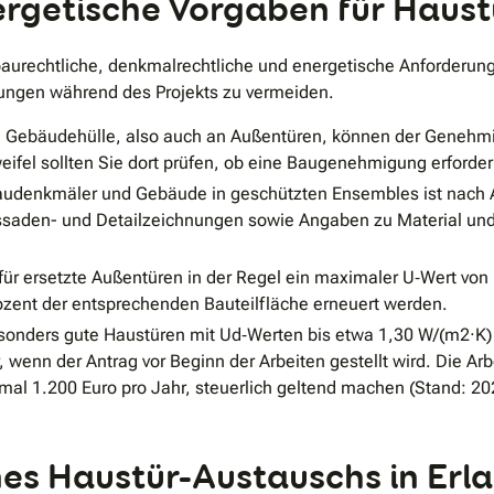
getische Vorgaben für Haustü
baurechtliche, denkmalrechtliche und energetische Anforderung
ungen während des Projekts zu vermeiden.
Gebäudehülle, also auch an Außentüren, können der Genehmigun
ifel sollten Sie dort prüfen, ob eine Baugenehmigung erforderli
udenkmäler und Gebäude in geschützten Ensembles ist nach A
Fassaden- und Detailzeichnungen sowie Angaben zu Material und
für ersetzte Außentüren in der Regel ein maximaler U‐Wert von
ozent der entsprechenden Bauteilfläche erneuert werden.
sonders gute Haustüren mit Ud‐Werten bis etwa 1,30 W/(m2·K
r, wenn der Antrag vor Beginn der Arbeiten gestellt wird. Die A
l 1.200 Euro pro Jahr, steuerlich geltend machen (Stand: 20
ines Haustür-Austauschs in Er