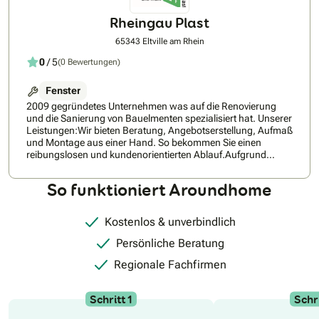
Rheingau Plast
65343 Eltville am Rhein
0
/ 5
(0 Bewertungen)
Fenster
2009 gegründetes Unternehmen was auf die Renovierung
und die Sanierung von Bauelmenten spezialisiert hat. Unserer
Leistungen:Wir bieten Beratung, Angebotserstellung, Aufmaß
und Montage aus einer Hand. So bekommen Sie einen
reibungslosen und kundenorientierten Ablauf.Aufgrund
unserer Erfahrung entfallen Ihnen fast immer die Kosten für
Verputzarbeiten nach dem Tausch.
So funktioniert Aroundhome
Kostenlos & unverbindlich
Persönliche Beratung
Regionale Fachfirmen
Schritt 1
Schri