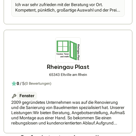
liefern wir direkt ab Werk maßgefertigte Qualitätsprodukte
Ich war sehr zufrieden mit der Beratung vor Ort.
"Made in Germany" - zu einem ausgezeichneten Preis-
Kompetent, pünktlich, großartige Auswahl und der Preis
Leistungs-Verhältnis. Typisch HEIM & HAUS ist auch die
stimmt auch.
persönliche Produktberatung durch den HEIM & HAUS-
Fachberater: Direkt vor Ort, also in den vier Wänden des
Kunden, demonstriert er die besonderen Vorteile der HEIM &
HAUS-Produkte und stellt Ihnen bedarfsorientierte
Problemlösungen vor. Anschließend wird das ausgewählte
Produkt nach exaktem Aufmaß passgenau in eigenen
deutschen Werken produziert. Abgerundet wird das Angebot
von HEIM & HAUS durch versierte Montagepartner, die für
eine fachgerechte Montage und zuverlässigen Service
sorgen. Wie gut das HEIM & HAUS-Produkt- und
Rheingau Plast
Dienstleistungskonzept ankommt, zeigen die vergangenen
vier Jahrzehnte: Bundesweit sind mehr als 1,2 Millionen
65343 Eltville am Rhein
Einfamilienhausbesitzer zufriedene HEIM & HAUS-Kunden.
0
/ 5
(0 Bewertungen)
Fenster
2009 gegründetes Unternehmen was auf die Renovierung
und die Sanierung von Bauelmenten spezialisiert hat. Unserer
Leistungen:Wir bieten Beratung, Angebotserstellung, Aufmaß
und Montage aus einer Hand. So bekommen Sie einen
reibungslosen und kundenorientierten Ablauf.Aufgrund
unserer Erfahrung entfallen Ihnen fast immer die Kosten für
Verputzarbeiten nach dem Tausch.