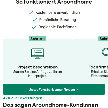
So funktioniert Aroundhome
Kostenlos & unverbindlich
Persönliche Beratung
Regionale Fachfirmen
Schritt 1
Schri
N
Projekt beschreiben
Fachfirm
Starten Sie eine Anfrage zu Ihrem
Erhalten Si
Hausprojekt.
Firmenempf
Jetzt Fensterbauer finden
Aktuelle Bewertungen
Das sagen Aroundhome-Kundinnen