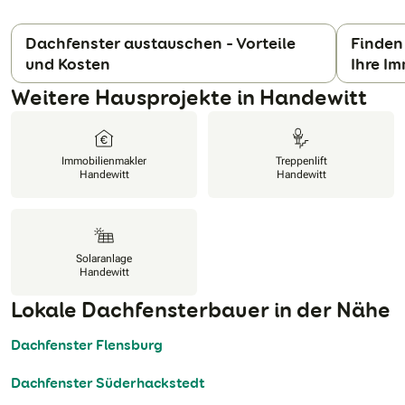
Dachfenster austauschen – Vorteile
Finden
und Kosten
Ihre Im
N
Weitere Hausprojekte in Handewitt
Immobilienmakler
Treppenlift
Handewitt
Handewitt
Solaranlage
Handewitt
Lokale Dachfensterbauer in der Nähe
Dachfenster Flensburg
Dachfenster Süderhackstedt