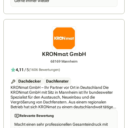
Gerne immer wieder
KRONmat GmbH
68169 Mannheim
4,11
/ 5
(1606 Bewertungen)
Dachdecker
Dachfenster
KRONmat GmbH – Ihr Partner vor Ort in Deutschland Die
KRONmat GmbH mit Sitz in Mannheim ist Ihr bundesweiter
Spezialist für den Austausch, Neueinbau und die
Vergrößerung von Dachfenstern. Aus einem regionalen
Betrieb hat sich KRONmat zu einem deutschlandweit tätigen
Fachunternehmen mit erfahrenen Montageteams und
Relevante Bewertung
regionalen Fachberatern entwickelt, die kostenlose und
unverbindliche Beratung direkt vor Ort bieten. Unsere
Macht einen sehr professionellen Gesamteindruck mit
Logistikzentren in Mannheim, Ilsede, Ennepetal, Titting-