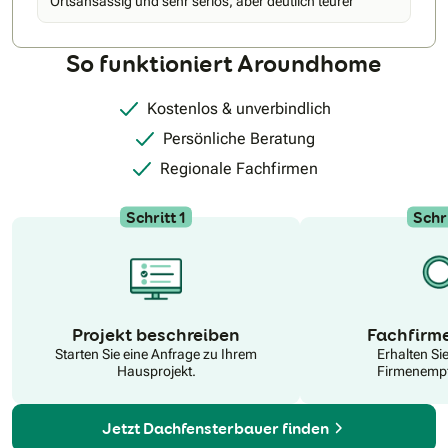
Ortsansässig und sehr seriös, aber deutlich teurer
beraten. Buchen Sie ihre Beratung direkt hier beim VELUX
Beratungsservice: Bookings – – Outlook
So funktioniert Aroundhome
Kostenlos & unverbindlich
Persönliche Beratung
Regionale Fachfirmen
Schritt 1
Schri
N
Projekt beschreiben
Fachfirm
Starten Sie eine Anfrage zu Ihrem
Erhalten Si
Hausprojekt.
Firmenempf
Jetzt Dachfensterbauer finden