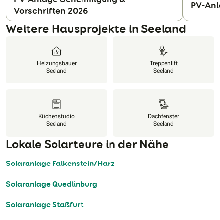
PV-Anl
Vorschriften 2026
N
Weitere Hausprojekte in Seeland
Heizungsbauer
Treppenlift
Seeland
Seeland
Küchenstudio
Dachfenster
Seeland
Seeland
Lokale Solarteure in der Nähe
Solaranlage Falkenstein/Harz
Solaranlage Quedlinburg
Solaranlage Staßfurt