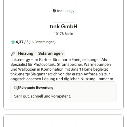
tink GmbH
10178 Berlin
4,37
/ 5
(16 Bewertungen)
Heizung
Solaranlagen
tink.energy – Ihr Partner für smarte Energielösungen Als
Spezialist für Photovoltaik, Stromspeicher, Wärmepumpen
und Wallboxen in Kombination mit Smart Home begleitet
tink.energy Sie ganzheitlich von der ersten Anfrage bis zur
angeschlossenen Lösung und täglichen Nutzung. Immer mit
dem Anspruch, höchste Qualität mit regionaler Expertise zu
Relevante Bewertung
verbinden – für eine Lösung, die langfristig Ihre Energiekosten
senkt und auf Ihre Bedürfnisse abgestimmt ist. So einfach
Sehr gut, schnell und kompetent.
geht’s mit unserer Nummer-1-Empfehlung: ✅ Persönliche
Begleitung – Sie erhalten einen festen Energieexperten an
Ihrer Seite, der Sie durch den gesamten Prozess führt und
jederzeit für Ihre Fragen da ist ✅ 360 Grad Komplettlösung -
Nur bei tink.energy erhalten Sie Wärmepumpe, PV-Anlage,
Speicher und Smart Home aus einer Hand, aufeinander