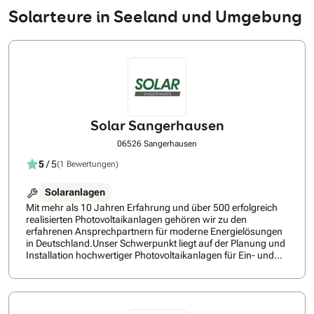
Solarteure in Seeland und Umgebung
Solar Sangerhausen
06526 Sangerhausen
5
/ 5
(1 Bewertungen)
Solaranlagen
Mit mehr als 10 Jahren Erfahrung und über 500 erfolgreich
realisierten Photovoltaikanlagen gehören wir zu den
erfahrenen Ansprechpartnern für moderne Energielösungen
in Deutschland.Unser Schwerpunkt liegt auf der Planung und
Installation hochwertiger Photovoltaikanlagen für Ein- und
Mehrfamilienhäuser. Von der persönlichen Beratung über die
individuelle Anlagenplanung bis hin zur fachgerechten
Montage und Inbetriebnahme begleiten wir unsere Kunden
zuverlässig aus einer Hand.Wir sind deutschlandweit tätig,