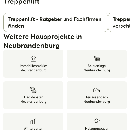
Treppenlift
Treppenlift - Ratgeber und Fachfirmen
Treppen
finden
versch
N
Weitere Hausprojekte in
Neubrandenburg
Immobilienmakler
Solaranlage
Neubrandenburg
Neubrandenburg
Dachfenster
Terrassendach
Neubrandenburg
Neubrandenburg
Wintergarten
Heizungsbauer