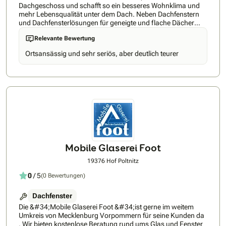
Dachgeschoss und schafft so ein besseres Wohnklima und
mehr Lebensqualität unter dem Dach. Neben Dachfenstern
und Dachfensterlösungen für geneigte und flache Dächer
bietet Velux auch Produkte für den Hitze- und Sonnenschutz
Relevante Bewertung
sowie Smart Home Lösungen. Entdecken Sie die
Produktvielfalt von VELUX und lassen Sie sich von uns
Ortsansässig und sehr seriös, aber deutlich teurer
beraten. Buchen Sie ihre Beratung direkt hier beim VELUX
Beratungsservice: Bookings – – Outlook
Mobile Glaserei Foot
19376 Hof Poltnitz
0
/ 5
(0 Bewertungen)
Dachfenster
Die &#34;Mobile Glaserei Foot &#34;ist gerne im weitem
Umkreis von Mecklenburg Vorpommern für seine Kunden da
. Wir bieten kostenlose Beratung rund ums Glas und Fenster