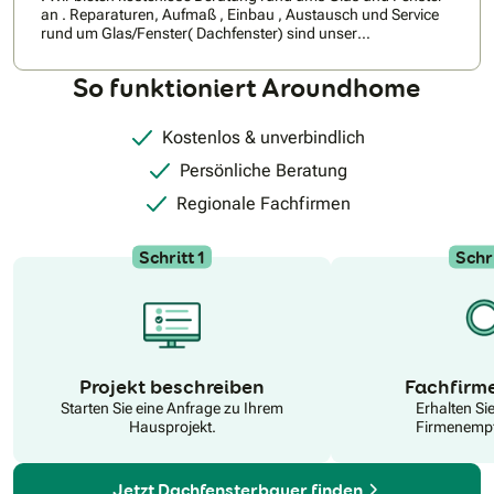
an . Reparaturen, Aufmaß , Einbau , Austausch und Service
rund um Glas/Fenster( Dachfenster) sind unser
Tagesgeschäft. 24 Stunden / 7 Tage sind wir für sie im Notfall
erreichbar . Wir die Mobile Glaserei Foot sind ein
So funktioniert Aroundhome
Meisterbetrieb und verstehen unser Handwerk als
Leidenschaft. Rufen sie uns an oder schicken sie uns eine
Wats App Nachricht um eine Beratung , ein Angebot oder um
Kostenlos & unverbindlich
einen Termin zu vereinbaren . Wir freuen uns auf ihre
Kontaktaufnahme .&#34;
Persönliche Beratung
Regionale Fachfirmen
Schritt 1
Schri
N
Projekt beschreiben
Fachfirm
Starten Sie eine Anfrage zu Ihrem
Erhalten Si
Hausprojekt.
Firmenempf
Jetzt Dachfensterbauer finden