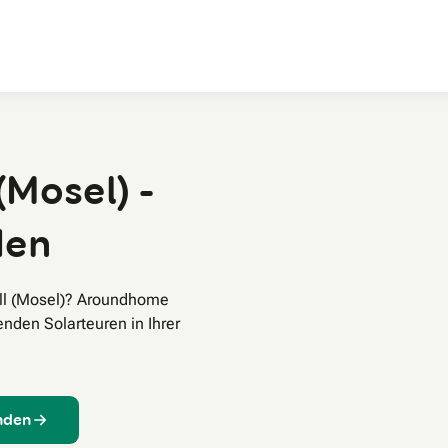
Zum Hauptinhalt
(Mosel) -
den
ell (Mosel)? Aroundhome
enden Solarteuren in Ihrer
inden