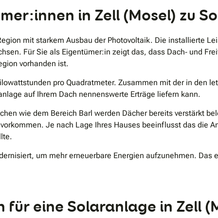
mer:innen in Zell (Mosel) zu S
Region mit starkem Ausbau der Photovoltaik. Die installierte Le
sen. Für Sie als Eigentümer:in zeigt das, dass Dach‑ und Freif
gion vorhanden ist.
4 Kilowattstunden pro Quadratmeter. Zusammen mit der in den 
anlage auf Ihrem Dach nennenswerte Erträge liefern kann.
hen wie dem Bereich Barl werden Dächer bereits verstärkt bele
vorkommen. Je nach Lage Ihres Hauses beeinflusst das die A
lte.
odernisiert, um mehr erneuerbare Energien aufzunehmen. Das e
für eine Solaranlage in Zell (