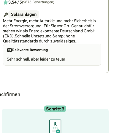
3,54
/ 5
(9675 Bewertungen)
Solaranlagen
Mehr Energie, mehr Autarkie und mehr Sicherheit in
der Stromversorgung. Für Sie vor Ort. Genau dafür
stehen wir als Energiekonzepte Deutschland GmbH
(EKD).Schnelle Umsetzung &amp; hohe
Qualitätsstandards durch zuverlässiges
PartnernetzwerkAlles aus einer Hand &amp; perfekt
Relevante Bewertung
auf Ihre Bedürfnisse abgestimmtBis zu 30 Jahre
Bauteil-, Montage- &amp; LeistungsgarantieFür Sie
Sehr schnell, aber leider zu teuer
setzen wir auf eine der leistungsstärksten, sichersten
und technisch belastbarsten Solartechnologien am
Markt. Unsere wertbeständige Solar-Komplettlösung
garantiert Ihnen jahrzehntelang einen dauerhaften
und verlässlichen Stromertrag vom eigenen Dach –
und eine ebenso lange Begleitung durch
uns.Persönlich vor OrtWir bieten Ihnen bundesweit
achfirmen
fachkundige Beratung an einem unserer zahlreichen
Standorte. Keiner in Ihrer Nähe? Kein Problem -
unsere Fachberater:innen kommen auf Wunsch auch
Schritt 3
bei Ihnen vorbei. Bedürfnisorientierte Betreuung von
der ersten Idee bis zu Übergabe der Planung an
unsere Montagepartnerunternehmen bei Ihnen vor
Ort.Unser VersprechenUnsere Solaranlagen und
Stromspeicher sind nicht nur in Sachen Performance,