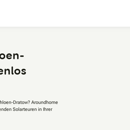
Zum Hauptinhalt
loen-
enlos
Schloen-Dratow? Aroundhome
enden Solarteuren in Ihrer