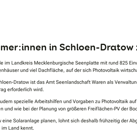
zurück und profitieren Sie vom günstigsten Strom –
dank unseres Ganzjahresenergiesystems EKD365+.
.
mer:innen in Schloen-Dratow 
de im Landkreis Mecklenburgische Seenplatte mit rund 825 Ein
häuser und viel Dachfläche, auf der sich Photovoltaik wirtscha
chloen-Dratow ist das Amt Seenlandschaft Waren als Verwaltung
g erforderlich wird.
m spezielle Arbeitshilfen und Vorgaben zu Photovoltaik auf D
 und wie bei der Planung von größeren Freiflächen‑PV der Bod
ine Solaranlage planen, lohnt sich deshalb frühzeitig der Abg
 im Land kennt.