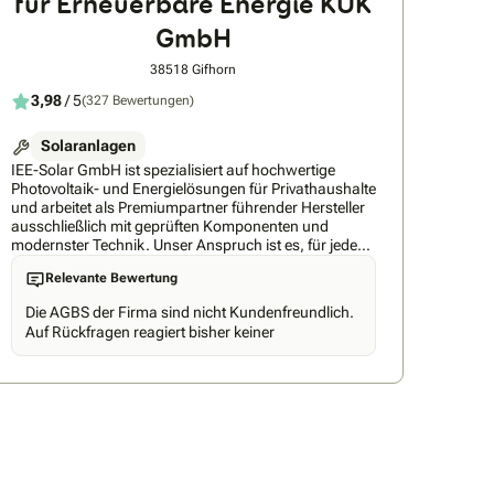
für Erneuerbare Energie KUK
GmbH
38518 Gifhorn
3,98
/ 5
(327 Bewertungen)
Solaranlagen
IEE-Solar GmbH ist spezialisiert auf hochwertige
Photovoltaik- und Energielösungen für Privathaushalte
und arbeitet als Premiumpartner führender Hersteller
ausschließlich mit geprüften Komponenten und
modernster Technik. Unser Anspruch ist es, für jeden
Kunden die technisch beste und langlebigste Lösung
Relevante Bewertung
zu realisieren – effizient, zuverlässig und zu einem
fairen Preis-Leistungs-Verhältnis. Durch unsere hohen
Die AGBS der Firma sind nicht Kundenfreundlich.
Qualitätsstandards und sorgfältig ausgewählten
Auf Rückfragen reagiert bisher keiner
Partner garantieren wir nachhaltige Ergebnisse und
maximale Kundenzufriedenheit. Nicht umsonst nennt
man die IEE-Solar GmbH den Leuchtturm der
Solarbranche.