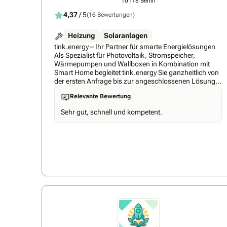
10178 Berlin
4,37
/ 5
(16 Bewertungen)
Heizung
Solaranlagen
tink.energy – Ihr Partner für smarte Energielösungen
Als Spezialist für Photovoltaik, Stromspeicher,
Wärmepumpen und Wallboxen in Kombination mit
Smart Home begleitet tink.energy Sie ganzheitlich von
der ersten Anfrage bis zur angeschlossenen Lösung
und täglichen Nutzung. Immer mit dem Anspruch,
Relevante Bewertung
höchste Qualität mit regionaler Expertise zu verbinden
– für eine Lösung, die langfristig Ihre Energiekosten
Sehr gut, schnell und kompetent.
senkt und auf Ihre Bedürfnisse abgestimmt ist. So
einfach geht’s mit unserer Nummer-1-Empfehlung: ✅
Persönliche Begleitung – Sie erhalten einen festen
Energieexperten an Ihrer Seite, der Sie durch den
gesamten Prozess führt und jederzeit für Ihre Fragen
da ist ✅ 360 Grad Komplettlösung - Nur bei
tink.energy erhalten Sie Wärmepumpe, PV-Anlage,
Speicher und Smart Home aus einer Hand,
aufeinander abgestimmt und flexibel kombinierbar ✅
Premium-Partnernetzwerk - Erhalten Sie Zugang zu
führenden Marken wie Viessmann, Bosch Smart
Home, Shelly, tado und vielen weiteren ✅ Regionale
Umsetzung – Planung und Installation durch geprüfte