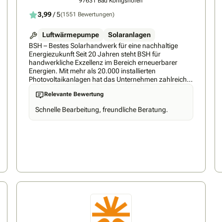
97631 Bad Königshofen
3,99
/ 5
(1551 Bewertungen)
Luftwärmepumpe
Solaranlagen
BSH – Bestes Solarhandwerk für eine nachhaltige
Energiezukunft Seit 20 Jahren steht BSH für
handwerkliche Exzellenz im Bereich erneuerbarer
Energien. Mit mehr als 20.000 installierten
Photovoltaikanlagen hat das Unternehmen zahlreiche
Haushalte und Unternehmen auf dem Weg zur
Relevante Bewertung
eigenen, nachhaltigen Energieversorgung begleitet.
Der Fokus von BSH liegt darauf, die Vision eines
Schnelle Bearbeitung, freundliche Beratung.
perfekten Zuhauses mit modernster
Energiegewinnung zu vereinen. Individuell
abgestimmte Photovoltaiksysteme sorgen für
maximale Effizienz, Autarkie und größtmöglicher
Wirtschaftlichkeit. In einer Zeit, in der Nachhaltigkeit
und Energieunabhängigkeit immer wichtiger werden,
setzt BSH auf Lösungen, die sowohl ökologisch als
auch finanziell attraktiv sind. Maßgeschneiderte
Solarsysteme ermöglichen eine optimale Nutzung der
Sonnenenergie, reduzieren Energiekosten und leisten
einen aktiven Beitrag zum Klimaschutz. Aktuell besteht
das Team aus 500 Photovoltaik-Experten, die mit
Fachwissen, Erfahrung und Leidenschaft für eine