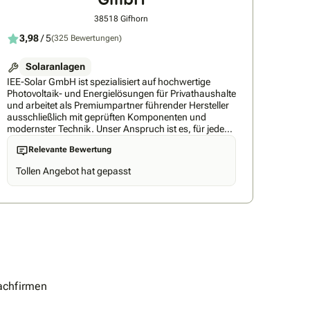
38518 Gifhorn
3,98
/ 5
(325 Bewertungen)
Solaranlagen
IEE-Solar GmbH ist spezialisiert auf hochwertige
Photovoltaik- und Energielösungen für Privathaushalte
und arbeitet als Premiumpartner führender Hersteller
ausschließlich mit geprüften Komponenten und
modernster Technik. Unser Anspruch ist es, für jeden
Kunden die technisch beste und langlebigste Lösung
Relevante Bewertung
zu realisieren – effizient, zuverlässig und zu einem
fairen Preis-Leistungs-Verhältnis. Durch unsere hohen
Tollen Angebot hat gepasst
Qualitätsstandards und sorgfältig ausgewählten
Partner garantieren wir nachhaltige Ergebnisse und
maximale Kundenzufriedenheit. Nicht umsonst nennt
man die IEE-Solar GmbH den Leuchtturm der
Solarbranche.
achfirmen