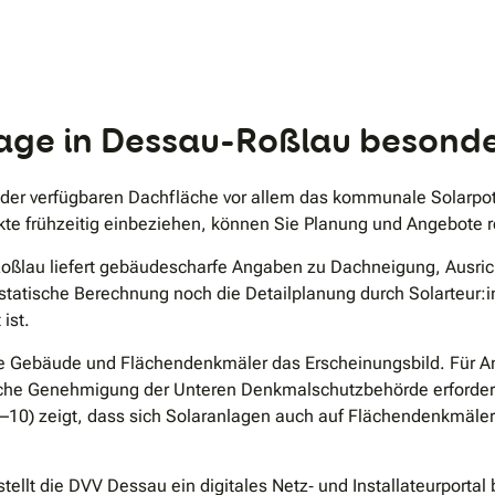
.
nlage in Dessau-Roßlau besonde
der verfügbaren Dachfläche vor allem das kommunale Solarpoten
e frühzeitig einbeziehen, können Sie Planung und Angebote re
Roßlau liefert gebäudescharfe Angaben zu Dachneigung, Ausric
e statische Berechnung noch die Detailplanung durch Solarteur:
ist.
te Gebäude und Flächendenkmäler das Erscheinungsbild. Für A
he Genehmigung der Unteren Denkmalschutzbehörde erforderlich
10) zeigt, dass sich Solaranlagen auch auf Flächendenkmäle
tellt die DVV Dessau ein digitales Netz‐ und Installateurport