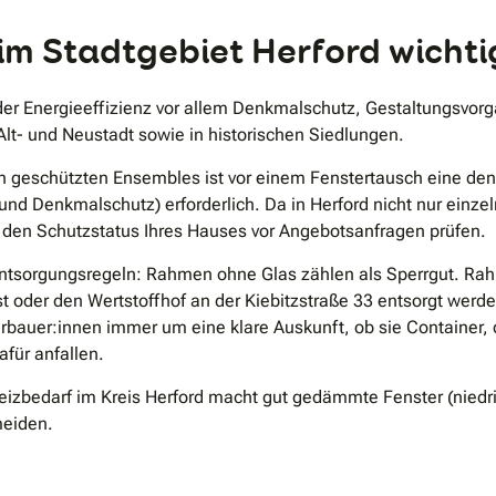
.
 im Stadtgebiet Herford wichti
der Energieeffizienz vor allem Denkmalschutz, Gestaltungsvor
Alt- und Neustadt sowie in historischen Siedlungen.
geschützten Ensembles ist vor einem Fenstertausch eine denk
und Denkmalschutz) erforderlich. Da in Herford nicht nur einz
ie den Schutzstatus Ihres Hauses vor Angebotsanfragen prüfen.
 Entsorgungsregeln: Rahmen ohne Glas zählen als Sperrgut. R
oder den Wertstoffhof an der Kiebitzstraße 33 entsorgt werd
erbauer:innen immer um eine klare Auskunft, ob sie Container,
für anfallen.
eizbedarf im Kreis Herford macht gut gedämmte Fenster (niedr
meiden.