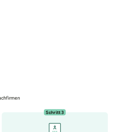
genießen, bieten wir Ihnen eine kostenlose,
persönliche Beratung für Ihr Traumprojekt.
achfirmen
Schritt 3