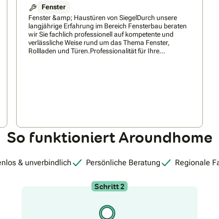
Fenster
Fenster &amp; Haustüren von SiegelDurch unsere
langjährige Erfahrung im Bereich Fensterbau beraten
wir Sie fachlich professionell auf kompetente und
verlässliche Weise rund um das Thema Fenster,
Rollladen und Türen.Professionalität für Ihre
Zufriedenheit bedeutet als Angebot der Firma Siegel
Fensterbau eine umfassende und individuell
ausgerichtete Beratung, hiernach wird vor Ort Aufmaß
genommen, um anschließend umfassend alle
Möglichkeiten Ihrer Wünsche zu besprechen. Final
werden Ihre Wunschfenster durch eine professionelle
Montage unseres Handwerksbetriebes
abgeschlossen. Mit dieser engmaschigen Begleitung
garantieren wir Ihnen höchste Qualität. Unser
So funktioniert Aroundhome
Anspruch ist Qualität durch besten Service und damit
ihrer Zufriedenheit.Mit Begeisterung beraten wir Sie
vor Ort und Ihrem Budget angepasst zu unserem
umfassenden Sortiment aus qualitativ hochwertigen
nlos & unverbindlich
Persönliche Beratung
Regionale F
Fenstern, Rollladen und Haustüren.
Schritt 2