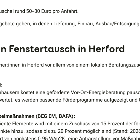
schal rund 50–80 Euro pro Anfahrt.
 Angebote geben, in denen Lieferung, Einbau, Ausbau/Entsorgun
n Fenstertausch in Herford
ümer:innen in Herford vor allem von einem lokalen Beratungs
d:
häusern kostet eine geförderte Vor-Ort-Energieberatung pausch
rtet, es werden passende Förderprogramme aufgezeigt und Unt
inzelmaßnahmen (BEG EM, BAFA):
ziente Elemente wird mit einem Zuschuss von 15 Prozent der fö
te hinzu, sodass bis zu 20 Prozent möglich sind (Stand: 2026
rt von höchstens 0,95 W/m2K, eine Antragstellung vor Maßna