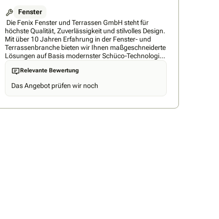
Fenster
Die Fenix Fenster und Terrassen GmbH steht für
höchste Qualität, Zuverlässigkeit und stilvolles Design.
Mit über 10 Jahren Erfahrung in der Fenster- und
Terrassenbranche bieten wir Ihnen maßgeschneiderte
Lösungen auf Basis modernster Schüco-Technologie.
Unser eigenes, bestens geschultes Montageteam
Relevante Bewertung
gewährleistet eine handwerkliche Perfektion, die nicht
nur funktional überzeugt, sondern auch ästhetisch
Das Angebot prüfen wir noch
begeistert. Dabei legen wir größten Wert auf Präzision,
Langlebigkeit und ein erstklassiges Kundenerlebnis. In
unserem Showroom in Rinteln (Bückeburger Str. 7,
31737) können Sie die Qualität unserer Produkte
hautnah erleben und sich von der Vielfalt exklusiver
Gestaltungsmöglichkeiten inspirieren lassen. Wir sind
in Hannover, Bielefeld, Minden, Wolfsburg, Hamburg,
Düsseldorf, Köln, Rinteln sowie im gesamten Umkreis
von ca. 200 km um Rinteln für Sie tätig. Von der ersten
Beratung bis zur finalen Montage begleiten wir Sie mit
dem Anspruch, stets die beste Wahl für Ihr Zuhause
zu sein. Zusätzlich erstellen wir für Sie individuelle 3D-
Visualisierungen Ihres Projekts und beraten Sie
umfassend, damit Sie die ästhetisch und energetisch
optimale Lösung finden. Besuchen Sie uns im
Showroom – während Sie in Ruhe eine Tasse Kaffee