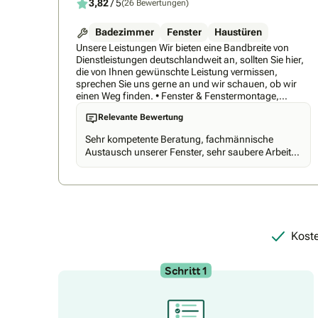
3,82
/ 5
(26 Bewertungen)
beim Montageservice Flessner können Sie sich auf
echtes Handwerk, hochwertige Arbeit und einen
Service verlassen, der den Menschen in den
Badezimmer
Fenster
Haustüren
Mittelpunkt stellt.
Unsere Leistungen Wir bieten eine Bandbreite von
Dienstleistungen deutschlandweit an, sollten Sie hier,
die von Ihnen gewünschte Leistung vermissen,
sprechen Sie uns gerne an und wir schauen, ob wir
einen Weg finden. • Fenster & Fenstermontage,
Rollladen • Eingangstüren, Terrassentüren •
Relevante Bewertung
Herstellung neuer Wandöffnungen für Fenster und
Türen (evtl. zweizeilig) • Handwerkerservice • Service
Sehr kompetente Beratung, fachmännische
rund ums Haus • Sanierung und Renovierung
Austausch unserer Fenster, sehr saubere Arbeit!
Besuchen Sie uns auf unserer Homepage:
Wir hatten vorher Glasbausteine und jetzt ein
www.fensterbau-witowski.de
tolles großer Fenster mit Unterlicht! Wir sind mehr
als zufrieden. Vielen Dank! Wir empfehlen Sie
gerne wieder!
Koste
Schritt 1