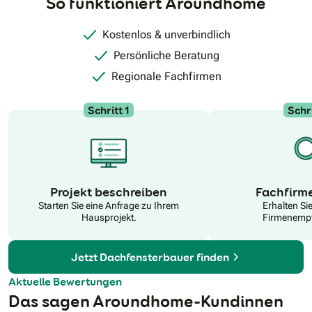
So funktioniert Aroundhome
Kompetenz in Fördermitteln, die wir für unsere Kunden
optimal nutzen, um ihre Projekte finanziell zu
unterstützen.Vertrauen Sie auf unsere langjährige Erfahrung
Kostenlos & unverbindlich
und unser Rundum-sorglos-Paket.
Persönliche Beratung
Regionale Fachfirmen
Schritt 1
Schri
N
Projekt beschreiben
Fachfirm
Starten Sie eine Anfrage zu Ihrem
Erhalten Si
Hausprojekt.
Firmenempf
Jetzt Dachfensterbauer finden
Aktuelle Bewertungen
Das sagen Aroundhome-Kundinnen