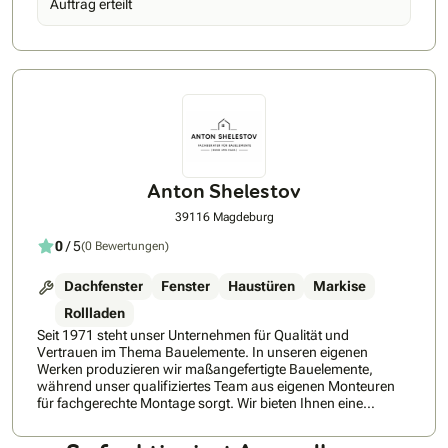
Auftrag erteilt
beraten. Buchen Sie ihre Beratung direkt hier beim VELUX
Beratungsservice: Bookings – – Outlook
Anton Shelestov
39116 Magdeburg
0
/ 5
(0 Bewertungen)
Dachfenster
Fenster
Haustüren
Markise
Rollladen
Seit 1971 steht unser Unternehmen für Qualität und
Vertrauen im Thema Bauelemente. In unseren eigenen
Werken produzieren wir maßangefertigte Bauelemente,
während unser qualifiziertes Team aus eigenen Monteuren
für fachgerechte Montage sorgt. Wir bieten Ihnen eine
kostenlose und unverbindliche Fachberatung direkt bei Ihnen
zu Hause.Was uns besonders auszeichnet, ist unsere