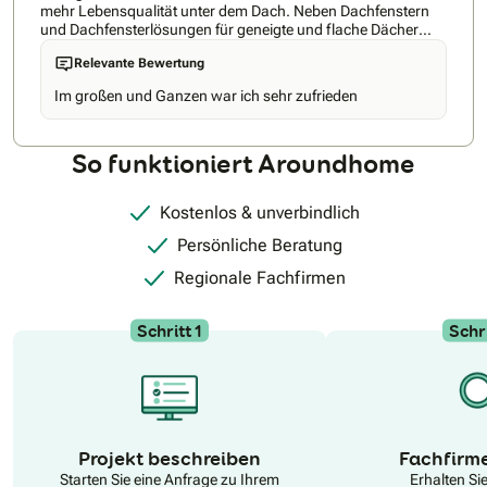
mehr Lebensqualität unter dem Dach. Neben Dachfenstern
und Dachfensterlösungen für geneigte und flache Dächer
bietet Velux auch Produkte für den Hitze- und Sonnenschutz
Relevante Bewertung
sowie Smart Home Lösungen. Entdecken Sie die
Produktvielfalt von VELUX und lassen Sie sich von uns
Im großen und Ganzen war ich sehr zufrieden
beraten. Buchen Sie ihre Beratung direkt hier beim VELUX
Beratungsservice: Bookings – – Outlook
So funktioniert Aroundhome
Kostenlos & unverbindlich
Persönliche Beratung
Regionale Fachfirmen
Schritt 1
Schri
N
Projekt beschreiben
Fachfirm
Starten Sie eine Anfrage zu Ihrem
Erhalten Si