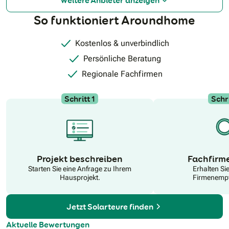
Weitere Anbieter anzeigen
So funktioniert Aroundhome
Kostenlos & unverbindlich
Persönliche Beratung
Regionale Fachfirmen
Schritt 1
Schri
N
Projekt beschreiben
Fachfirm
Starten Sie eine Anfrage zu Ihrem
Erhalten Si
Hausprojekt.
Firmenempf
Jetzt Solarteure finden
Aktuelle Bewertungen