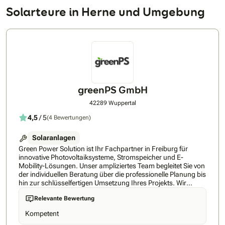
Solarteure in Herne und Umgebung
greenPS GmbH
42289 Wuppertal
4,5
/ 5
(4 Bewertungen)
Solaranlagen
Green Power Solution ist Ihr Fachpartner in Freiburg für
innovative Photovoltaiksysteme, Stromspeicher und E-
Mobility-Lösungen. Unser ampliziertes Team begleitet Sie von
der individuellen Beratung über die professionelle Planung bis
hin zur schlüsselfertigen Umsetzung Ihres Projekts. Wir
setzen auf zukunftssichere Technologien und hochwertige
Relevante Bewertung
Komponenten, um Ihnen einen maximalen Eigenverbrauch
und größtmögliche Unabhängigkeit von steigenden
Kompetent
Energiepreisen zu ermöglichen. Neben modernen