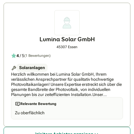
Festpreisgarantie!Wir freuen uns von Ihnen zu hören.Ihr
Planville-Team
Lumina Solar GmbH
45307 Essen
4
/ 5
(1 Bewertungen)
Solaranlagen
Herzlich willkommen bei Lumina Solar GmbH, Ihrem
verlässlichen Ansprechpartner für qualitativ hochwertige
Photovoltaikanlagen! Unsere Expertise erstreckt sich über die
gesamte Bandbreite der Photovoltaik, von individuellen
Planungen bis zur zeiteffizienten Installation.Unser
AnsatzLumina Solar GmbH ist mehr als nur ein Dienstleister –
Relevante Bewertung
wir sind Ihr Partner auf dem Weg zu nachhaltiger
Energiegewinnung. Unsere Leistungen zeichnen sich durch
Zu oberflächlich
Qualität, Effizienz und erstklassige Beratung aus. Wir
verstehen, dass jede Photovoltaikanlage einzigartig ist, und
deshalb gehen wir individuell auf die Bedürfnisse und
Wünsche unserer Kunden ein.