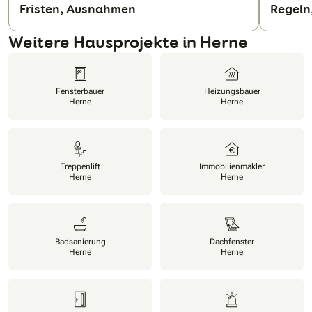
Fristen, Ausnahmen
Regeln
N
Weitere Hausprojekte in Herne
Fensterbauer
Heizungsbauer
Herne
Herne
Treppenlift
Immobilienmakler
Herne
Herne
Badsanierung
Dachfenster
Herne
Herne