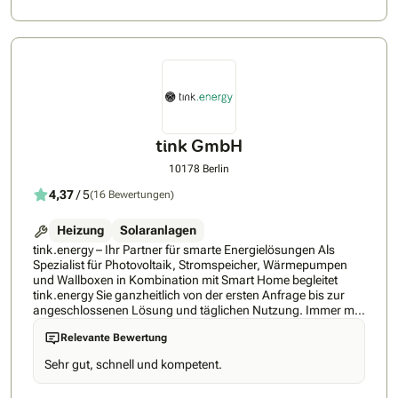
Photovoltaikanlagen bieten wir Ihnen auch energieeffiziente
Speicherlösungen sowie Ladesysteme für Elektrofahrzeuge –
alles perfekt auf Ihre Bedürfnisse und die örtlichen
Gegebenheiten abgestimmt. Dank unserer langjährigen
Erfahrung und starken Partnerschaften können wir Projekte
für private Haushalte ebenso realisieren wie für
Gewerbekunden und Kommunen. Unser Ziel ist es,
nachhaltige Energiekonzepte zu entwickeln, die Umwelt und
Haushaltskasse gleichermaßen schonen. Profitieren Sie von
ganzheitlicher Betreuung und einem Ansprechpartner für Ihr
tink GmbH
gesamtes Energiesystem.
10178 Berlin
4,37
/ 5
(16 Bewertungen)
Heizung
Solaranlagen
tink.energy – Ihr Partner für smarte Energielösungen Als
Spezialist für Photovoltaik, Stromspeicher, Wärmepumpen
und Wallboxen in Kombination mit Smart Home begleitet
tink.energy Sie ganzheitlich von der ersten Anfrage bis zur
angeschlossenen Lösung und täglichen Nutzung. Immer mit
dem Anspruch, höchste Qualität mit regionaler Expertise zu
Relevante Bewertung
verbinden – für eine Lösung, die langfristig Ihre Energiekosten
senkt und auf Ihre Bedürfnisse abgestimmt ist. So einfach
Sehr gut, schnell und kompetent.
geht’s mit unserer Nummer-1-Empfehlung: ✅ Persönliche
Begleitung – Sie erhalten einen festen Energieexperten an