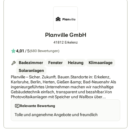
teilen.Auch Sie haben die Möglichkeit, Teil unseres
Referenznetzwerks zu werden.Solarstrom Konzepte GmbH –
persönlich, zuverlässig und zukunftsorientiert.
Planville GmbH
41812 Erkelenz
4,01
/ 5
(680 Bewertungen)
Badezimmer
Fenster
Heizung
Klimaanlage
Solaranlagen
Planville – Sicher. Zukunft. Bauen.Standorte in: Erkelenz,
Karlsruhe, Berlin, Herten, Gießen &amp; Bad-Neuenahr Als
ingenieurgeführtes Unternehmen machen wir nachhaltige
Gebäudetechnik einfach, transparent und bezahlbar.Von
Photovoltaikanlagen mit Speicher und Wallbox über
Wärmepumpen, bis hin zu Dach- und Fenstersanierungen –
Relevante Bewertung
bei uns bekommen Sie alles aus einer Hand.Mit modernster
Planung, klaren Prozessen und über 170 eigenen
Tolle und angenehme Angebote und freundlich
Mitarbeitern stehen wir für Effizienz, Qualität und
Verlässlichkeit.Wir stehen für 100% Kundenzufriedenheit,
deswegen lautet unsere Devise: 0€ Anzahlung +