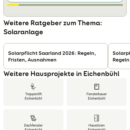
Weitere Ratgeber zum Thema:
Solaranlage
Solarpflicht Saarland 2026: Regeln,
Solarp
Fristen, Ausnahmen
Regeln
N
Weitere Hausprojekte in Eichenbühl
Treppenlift
Fensterbauer
Eichenbühl
Eichenbühl
Dachfenster
Haustüren
Eichenbühl
Eichenbühl