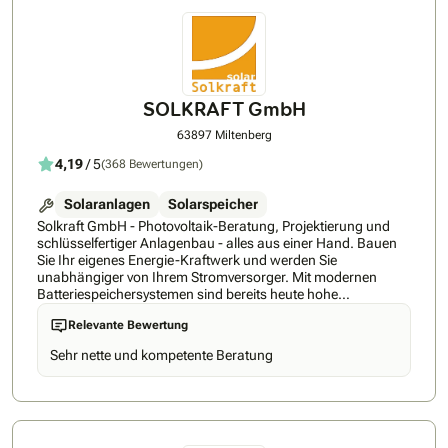
Batteriespeichersystemen zur optimalen
Eigenverbrauchssteigerung sowie die Einrichtung moderner
Wallboxen für Elektrofahrzeuge.Unser Service beginnt mit
einer individuellen Beratung und einer ausführlichen
Wirtschaftlichkeitsprüfung inklusive Ertragsberechnung. Wir
begleiten Sie von der Fördermittelberatung bis zur
SOLKRAFT GmbH
Realisierung Ihres Solarprojekts und stehen Ihnen auch nach
der Installation mit Wartung und Service zur Seite. Ziel ist es,
63897 Miltenberg
Ihnen eine ökologisch sinnvolle und wirtschaftliche
Energielösung zu bieten, die auch zukünftigen Generationen
4,19
/ 5
(368 Bewertungen)
zugutekommt.
Solaranlagen
Solarspeicher
Solkraft GmbH - Photovoltaik-Beratung, Projektierung und
schlüsselfertiger Anlagenbau - alles aus einer Hand. Bauen
Sie Ihr eigenes Energie-Kraftwerk und werden Sie
unabhängiger von Ihrem Stromversorger. Mit modernen
Batteriespeichersystemen sind bereits heute hohe
Autarkiegrade möglich. Qualifizierte Mitarbeiter, fachliche
Relevante Bewertung
Kompetenz und zufriedene Kunden zeichnen uns aus.
Sehr nette und kompetente Beratung