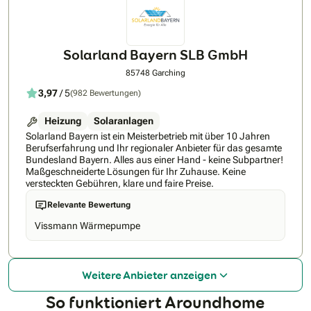
eine optimale Nutzung der Sonnenenergie, reduzieren
Energiekosten und leisten einen aktiven Beitrag zum
Klimaschutz. Aktuell besteht das Team aus 500 Photovoltaik-
Experten, die mit Fachwissen, Erfahrung und Leidenschaft
für eine professionelle Umsetzung sorgen – von der Beratung
Solarland Bayern SLB GmbH
über die Planung bis zur Installation. "Qualität ist weder Zufall
noch ein leeres Versprechen. Sie ist das Ergebnis einer klaren
85748 Garching
Vision, getragen von einem engagierten Team mit
3,97
/ 5
(982 Bewertungen)
handwerklicher Kompetenz, Fachwissen und Leidenschaft –
dafür steht BSH." – Rainer Bötsch Nähere Informationen zu
den Angeboten der Firma BSH GmbH & Co.KG finden Sie im
Heizung
Solaranlagen
Internet unter: www.bsh-energie.de oder unter der 09761
Solarland Bayern ist ein Meisterbetrieb mit über 10 Jahren
7790-000.
Berufserfahrung und Ihr regionaler Anbieter für das gesamte
Bundesland Bayern. Alles aus einer Hand - keine Subpartner!
Maßgeschneiderte Lösungen für Ihr Zuhause. Keine
versteckten Gebühren, klare und faire Preise.
Relevante Bewertung
Vissmann Wärmepumpe
Weitere Anbieter anzeigen
So funktioniert Aroundhome