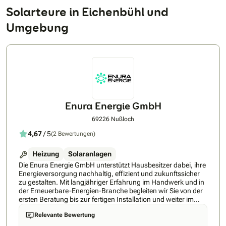
Solarteure in Eichenbühl und
Umgebung
Enura Energie GmbH
69226 Nußloch
4,67
/ 5
(2 Bewertungen)
Heizung
Solaranlagen
Die Enura Energie GmbH unterstützt Hausbesitzer dabei, ihre
Energieversorgung nachhaltig, effizient und zukunftssicher
zu gestalten. Mit langjähriger Erfahrung im Handwerk und in
der Erneuerbare-Energien-Branche begleiten wir Sie von der
ersten Beratung bis zur fertigen Installation und weiter im
Aftersale – kompetent, persönlich und zuverlässig.Jedes
Relevante Bewertung
Zuhause ist einzigartig. Deshalb entwickeln wir individuelle
Lösungen, die genau auf Ihre Bedürfnisse abgestimmt sind.