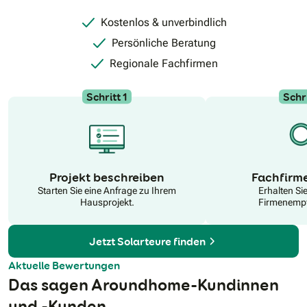
Kostenlos & unverbindlich
Persönliche Beratung
Regionale Fachfirmen
Schritt 1
Schri
N
Projekt beschreiben
Fachfirm
Starten Sie eine Anfrage zu Ihrem
Erhalten Si
Hausprojekt.
Firmenempf
Jetzt Solarteure finden
Aktuelle Bewertungen
Das sagen Aroundhome-Kundinnen
und -Kunden