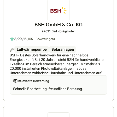
BSH GmbH & Co. KG
97631 Bad Königshofen
3,99
/ 5
(1551 Bewertungen)
Luftwärmepumpe
Solaranlagen
BSH – Bestes Solarhandwerk für eine nachhaltige
Energiezukunft Seit 20 Jahren steht BSH für handwerkliche
Exzellenz im Bereich erneuerbarer Energien. Mit mehr als
20.000 installierten Photovoltaikanlagen hat das
Unternehmen zahlreiche Haushalte und Unternehmen auf
dem Weg zur eigenen, nachhaltigen Energieversorgung
Relevante Bewertung
begleitet. Der Fokus von BSH liegt darauf, die Vision eines
perfekten Zuhauses mit modernster Energiegewinnung zu
Schnelle Bearbeitung, freundliche Beratung.
vereinen. Individuell abgestimmte Photovoltaiksysteme
sorgen für maximale Effizienz, Autarkie und größtmöglicher
Wirtschaftlichkeit. In einer Zeit, in der Nachhaltigkeit und
Energieunabhängigkeit immer wichtiger werden, setzt BSH
auf Lösungen, die sowohl ökologisch als auch finanziell
attraktiv sind. Maßgeschneiderte Solarsysteme ermöglichen