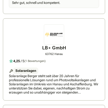
senkt und auf Ihre Bedürfnisse abgestimmt ist. So einfach
Sehr gut, schnell und kompetent.
geht’s mit unserer Nummer-1-Empfehlung: ✅ Persönliche
Begleitung – Sie erhalten einen festen Energieexperten an
Ihrer Seite, der Sie durch den gesamten Prozess führt und
jederzeit für Ihre Fragen da ist ✅ 360 Grad Komplettlösung -
Nur bei tink.energy erhalten Sie Wärmepumpe, PV-Anlage,
Speicher und Smart Home aus einer Hand, aufeinander
abgestimmt und flexibel kombinierbar ✅ Premium-
Partnernetzwerk - Erhalten Sie Zugang zu führenden Marken
wie Viessmann, Bosch Smart Home, Shelly, tado und vielen
weiteren ✅ Regionale Umsetzung – Planung und Installation
durch geprüfte Meisterbetriebe aus Ihrer Region ✅
LB+ GmbH
Energiemanagement-App - Mit der abgestimmten Lösung
wird Ihre Hardware sicher und einfach über eine App
63762 Hanau
gesteuert ✅ Rundum-Service – Finanzierung, Fördermittel,
4,25
/ 5
(1 Bewertungen)
Wartung und Service inklusive tink hat mit ihren Lösungen für
smartes und energieeffizientes Wohnen seit 2016 bereits
über 2 Millionen zufriedene Kund*innen überzeugt. Dieses
Solaranlagen
Fundament macht tink.energy zu einem verlässlichen Partner
Solaranlage Berger steht seit über 20 Jahren für
für Ihre persönliche Energiewende – mit Erfahrung,
professionelle Lösungen rund um Photovoltaikanlagen und
etablierten Marken und einem klaren Fokus auf nachhaltige
Solaranlagen im Umkreis von Hanau und Aschaffenburg. Wir
Lösungen. Nächster Schritt: Ihren Termin können Sie bequem
unterstützen Sie dabei, eigenen, nachhaltigen Strom zu
online über tinkenergy.de buchen – inkl. Ersparnispotenzial in
erzeugen und so unabhängiger von steigenden
nur 2 Minuten.
Energiepreisen zu werden. Unser Angebot umfasst die
ganzheitliche Planung und Installation von
Photovoltaikanlagen auf Dächern, die Integration von