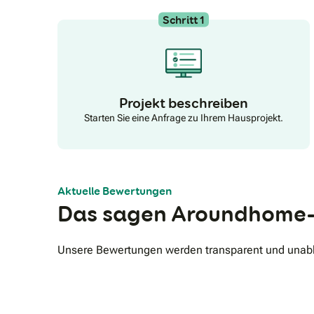
Wir beraten Sie kostenlos und unverbindlich zu allen
Möglichkeiten für Treppenlift-Zuschüsse. Auch sind
Schritt 1
wir Ihnen gern bei einem Antrag auf einen Pflegegrad
behilflich. Unsere Fachberater erklären Ihnen ebenso
alle Optionen zu einer Treppenlift-Finanzierung.
Projekt beschreiben
Starten Sie eine Anfrage zu Ihrem Hausprojekt.
Aktuelle Bewertungen
Das sagen Aroundhome-
Unsere Bewertungen werden transparent und unabhä