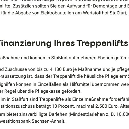
lifte. Zusätzlich sollten Sie den Aufwand für Demontage und E
d für die Abgabe von Elektrobauteilen am Wertstoffhof Staßfurt,
inanzierung Ihres Treppenlifts
Maßnahme und können in Staßfurt auf mehreren Ebenen geförde
nd Zuschüsse von bis zu 4.180 Euro je Maßnahme und je pflege
aussetzung ist, dass der Treppenlift die häusliche Pflege ermög
ghilfen können in Einzelfällen als Hilfsmittel übernommen wer
er Regel über die Pflegekasse gefördert.
im in Staßfurt sind Treppenlifte als Einzelmaßnahme förderfäh
stitionszuschuss beträgt 10 Prozent, maximal 2.500 Euro. Altern
bietet zinsverbilligte Darlehen (Mindestdarlehen z. B. 10.00
 Investitionsbank Sachsen‐Anhalt.