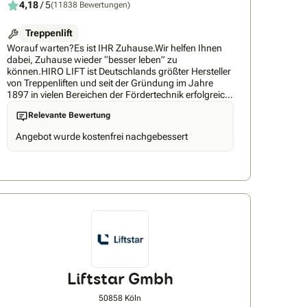
4,18
/ 5
(11838 Bewertungen)
Treppenlift
Worauf warten?Es ist IHR Zuhause.Wir helfen Ihnen
dabei, Zuhause wieder “besser leben” zu
können.HIRO LIFT ist Deutschlands größter Hersteller
von Treppenliften und seit der Gründung im Jahre
1897 in vielen Bereichen der Fördertechnik erfolgreich
tätig. Bei HIRO LIFT ist das gesamte Aufzugs-Know-
Relevante Bewertung
how unter einem Dach gebündelt: Von der
Konstruktion, Fertigung und Montage bis hin zu
Angebot wurde kostenfrei nachgebessert
Beratung und Kundendienst. Vertraute, persönliche
Ansprechpartner unterstützen Sie in jeder Phase.HIRO
LIFT ist Hersteller - nicht Händler oder Importeur.
Rund 400 Mitarbeiter entwickeln, konstruieren und
fertigen sämtliche Aufzüge am Standort Bielefeld unter
Verwendung modernster technischer Verfahren. Egal
ob Treppenlifte für gerade und kurvige Treppen oder
Personenaufzüge für öffentliche, gewerbliche und
private Bauten. Wir können jederzeit den
Qualitätsstandard unserer Anlagen garantieren.Ihre
Vorteile bei der Hiro Lift GmbH: Erfahrungsmeister -
über 125 Jahre ErfahrungHerstellergarant - größter
Liftstar Gmbh
Hersteller in Deutschland mit größtem
ProduktspektrumEmpatieträger - Ehrliche Beratung
50858 Köln
auf AugenhöheMit uns setzen Sie auf ein