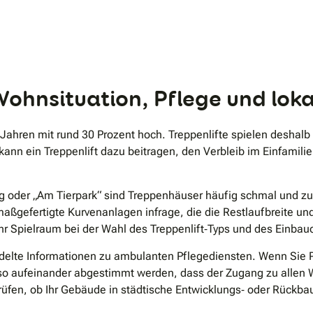
.
 Wohnsituation, Pflege und lo
5 Jahren mit rund 30 Prozent hoch. Treppenlifte spielen deshal
 kann ein Treppenlift dazu beitragen, den Verbleib im Einfamil
ing oder „Am Tierpark“ sind Treppenhäuser häufig schmal und 
maßgefertigte Kurvenanlagen infrage, die die Restlaufbreite u
r Spielraum bei der Wahl des Treppenlift‐Typs und des Einbauo
delte Informationen zu ambulanten Pflegediensten. Wenn Sie P
aufeinander abgestimmt werden, dass der Zugang zu allen Woh
üfen, ob Ihr Gebäude in städtische Entwicklungs‐ oder Rückba