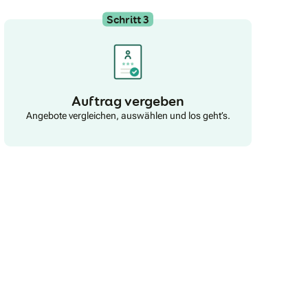
MobilitätSeit 1977: Vertrauen durch jahrelange
Erfahrung und KompetenzÜber 350 Berater in ganz
Schritt 3
DeutschlandUnser Ziel: Mehr Lebensqualität für
Menschen im Alter. Wir nehmen uns Zeit für Sie
alsunseren Kunden. Wir hören Ihnen zu, stehen Ihnen
zur Seite und geben Ihnen vom erstenTelefonat bis zur
Montage und darüber hinaus das Gefühl, in guten
Händen zu sein. WeitereInformationen finden Sie auf
liftstar.de
Auftrag vergeben
Angebote vergleichen, auswählen und los geht’s.