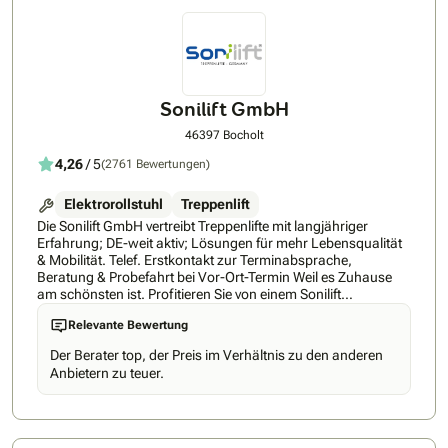
Sonilift GmbH
46397 Bocholt
4,26
/ 5
(2761 Bewertungen)
Elektrorollstuhl
Treppenlift
Die Sonilift GmbH vertreibt Treppenlifte mit langjähriger
Erfahrung; DE-weit aktiv; Lösungen für mehr Lebensqualität
& Mobilität. Telef. Erstkontakt zur Terminabsprache,
Beratung & Probefahrt bei Vor-Ort-Termin Weil es Zuhause
am schönsten ist. Profitieren Sie von einem Sonilift
Treppenlift, damit auch Ihr Zuhause Ihr Zuhause bleibt.
Relevante Bewertung
Exzellenter Service & umfassende Beratung - Ihr Partner für
Ihren Treppenlift - alles aus einer Hand! Auch nach
Der Berater top, der Preis im Verhältnis zu den anderen
langjähriger Erfahrung im Mobilitätsbereich möchten wir
Anbietern zu teuer.
unseren Service stetig für Sie weiterentwickeln und
verbessern. Bei allem, was wir tun, stehen Sie als Nutzer
immer im Mittelpunkt. Denn hinter jedem Feedback steckt
eine persönliche Erfahrung, die zählt! Meist bedarf es nur
einer kleinen Veränderung, um weiterhin selbstbestimmend