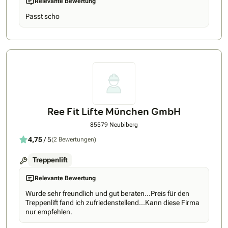
Relevante Bewertung
gegenseitig unterstützen. Von der ersten Beratung über die
technische Lösbarkeit Ihrer Treppe und möglichen
Passt scho
Förderungen bis zur Montage und der darauffolgenden
Nachsorge sind wir für Sie da. In dieser Zeit steht Ihnen
immer ein persönlicher Ansprechpartner zur Verfügung der
Sie bestens unterstützt. Durch unsere Regionalität,
Zuverlässigkeit und persönliches Engagement heben wir uns
von allen anderen ab.
Ree Fit Lifte München GmbH
85579 Neubiberg
4,75
/ 5
(2 Bewertungen)
Treppenlift
Relevante Bewertung
Wurde sehr freundlich und gut beraten...Preis für den
Treppenlift fand ich zufriedenstellend...Kann diese Firma
nur empfehlen.