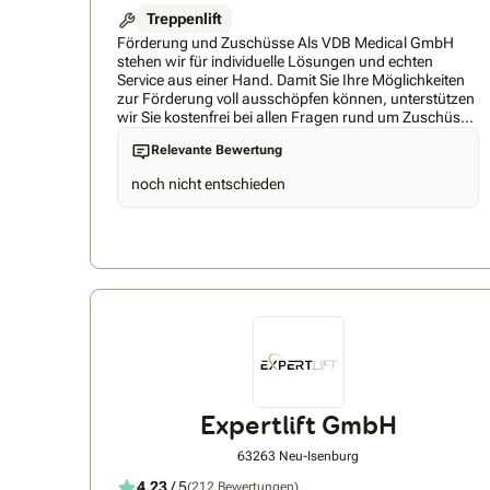
Treppenlift
Förderung und Zuschüsse Als VDB Medical GmbH
stehen wir für individuelle Lösungen und echten
Service aus einer Hand. Damit Sie Ihre Möglichkeiten
zur Förderung voll ausschöpfen können, unterstützen
wir Sie kostenfrei bei allen Fragen rund um Zuschüsse
und Anträge. Persönlich, schnell und kompetent –
Relevante Bewertung
genau so, wie man es sich wünscht. Auf folgende
Vorteile bei der VDB Medical GmbH dürfen Sie sich
noch nicht entschieden
freuen: • Direktvertrieb – alles aus einer Hand • Eigene
Servicetechniker mit kurzen Reaktionszeiten •
Schnellste Lieferzeit: ab 1 Woche • Bestpreis-Garantie
• 24h Rückruf-Service • höchste Kundenzufriedenheit
• Über 5 Jahre Markterfahrung • Persönliche
Beratung direkt vom Experten • Top-Service, fairer
Preis – ohne Zwischenhändler • Unterstützung bei
Förderungen & Zuschüssen • Bis zu 100 %
Kostenübernahme möglich!
Expertlift GmbH
63263 Neu-Isenburg
4,23
/ 5
(212 Bewertungen)