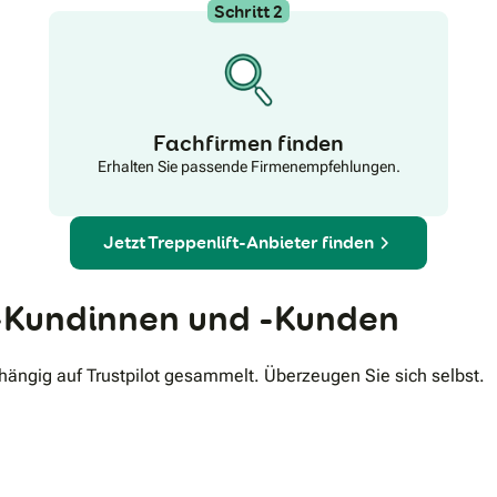
Möglichkeiten für Treppenlift-Zuschüsse. Auch sind
Schritt 2
wir Ihnen gern bei einem Antrag auf einen Pflegegrad
behilflich. Unsere Fachberater erklären Ihnen ebenso
alle Optionen zu einer Treppenlift-Finanzierung.
Fachfirmen finden
Erhalten Sie passende Firmenempfehlungen.
Jetzt Treppenlift-Anbieter finden
Kundinnen und -Kunden
ngig auf Trustpilot gesammelt. Überzeugen Sie sich selbst.