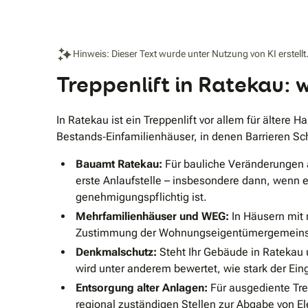
Unternehmen sowohl das Bewilligungsverfahren der
Krankenkasse als auch die Auslieferung. Mit dem
angebotenen Rollstuhlmodell sind sowohl Reisen als
auch viele tägliche Besorgungen wieder unkompliziert
Hinweis: Dieser Text wurde unter Nutzung von KI erstellt
möglich. Dank bester Expertlift-Qualität und höchstem
Technologiestandard sorgt das engagierte Experten-
Treppenlift in Ratekau: 
Team für Service auf höchstem Niveau. Expertlift steht
für preiswerte Standardlösungen, der auf
Designpolster und grelle Farben verzichten kann.
Durch diesen Standard sind Lieferzeiten ohne
In Ratekau ist ein Treppenlift vor allem für ältere 
Kompromisse möglich, die den Markt revolutionieren.
Bestands‐Einfamilienhäuser, in denen Barrieren Schr
Expertlift ist zu jeder Zeit erreichbar und ermöglicht
schnelle Hilfe. Weitere Informationen finden Sie auf:
www.expertlift.de/ Passen Sie Ihr Zuhause an Ihre
Bauamt Ratekau:
Für bauliche Veränderungen 
Bedürfnisse an – und nicht umgekehrt! Expertlift steht
erste Anlaufstelle – insbesondere dann, wenn e
für preiswerte Standardlösungen, für den Nutzer, der
genehmigungspflichtig ist.
auf Designpolster und grelle Farben verzichten kann.
Durch diesen Standard sind Lieferzeiten möglich, die
Mehrfamilienhäuser und WEG:
In Häusern mit 
den Markt revolutionieren.
Zustimmung der Wohnungseigentümergemeinschaf
Denkmalschutz:
Steht Ihr Gebäude in Ratekau 
wird unter anderem bewertet, wie stark der Eingr
Entsorgung alter Anlagen:
Für ausgediente Trep
regional zuständigen Stellen zur Abgabe von El