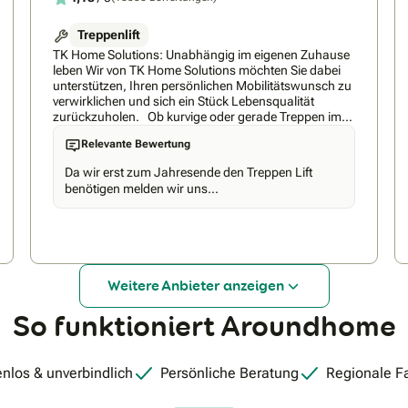
Eigene, festangestellte Montageteams mit
regelmäßigen Herstellerschulungen
Treppenlift
TK Home Solutions: Unabhängig im eigenen Zuhause
leben Wir von TK Home Solutions möchten Sie dabei
unterstützen, Ihren persönlichen Mobilitätswunsch zu
verwirklichen und sich ein Stück Lebensqualität
zurückzuholen. Ob kurvige oder gerade Treppen im
Innen- oder Außenbereich – für jede Situation finden
Relevante Bewertung
wir eine Lösung. Der Einbau unserer Treppenlifte ist
innerhalb eines Tages abgeschlossen, ohne dass
Da wir erst zum Jahresende den Treppen Lift
spezielle Umbauten nötig sind. Förderung und
benötigen melden wir uns...
Zuschüsse Wir beraten Sie nicht nur rund um den
Treppenlift, sondern informieren Sie auch über das
Thema Zuschüsse & vieles mehr. Wir kümmern uns
um unsere Kunden und sind auch nach der
Treppenliftinstallation für sie da. Ihre Vorteile bei der
TK Home Solutions: • Bewährte Qualität seit 1957 •
Weitere Anbieter anzeigen
Kostenlose Treppenliftberatung inkl. Zuschuss-Check
• Eigene Produktion in der EU • Maßanfertigung für
So funktioniert Aroundhome
jede Treppe • Platzsparendes Einrohrschienensystem •
Erfinder der Schwenk- und Nivellierungstechnologie
ASL® • Light Assist: Belichtungsfunktion für Ihren
Treppenlift • MAX Home®:Vorausschauende Wartung
nlos & unverbindlich
Persönliche Beratung
Regionale F
für Treppenlifte • Telefonischer Kundenservice 24/7
Wir beraten Sie kostenlos und unverbindlich zu allen