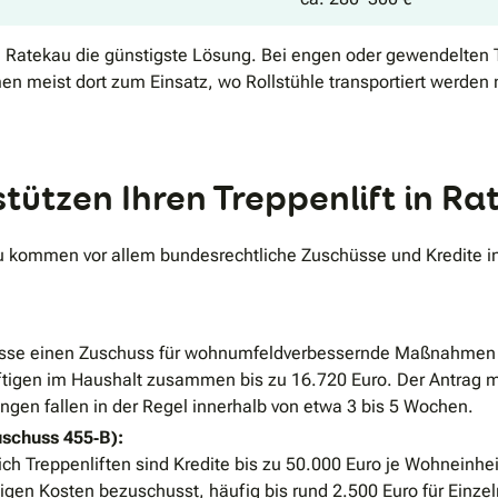
 in Ratekau die günstigste Lösung. Bei engen oder gewendelten 
en meist dort zum Einsatz, wo Rollstühle transportiert werden
tützen Ihren Treppenlift in Ra
au kommen vor allem bundesrechtliche Zuschüsse und Kredite in
sse einen Zuschuss für wohnumfeldverbessernde Maßnahmen wie
rftigen im Haushalt zusammen bis zu 16.720 Euro. Der Antrag
gen fallen in der Regel innerhalb von etwa 3 bis 5 Wochen.
uschuss 455‐B):
ch Treppenliften sind Kredite bis zu 50.000 Euro je Wohneinhe
higen Kosten bezuschusst, häufig bis rund 2.500 Euro für Ein