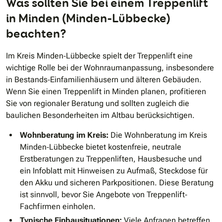
Was sollten Sie bei einem Treppenlift
diesen Standard sind Lieferzeiten möglich, die den Markt
in Minden (Minden-Lübbecke)
revolutionieren.
beachten?
Im Kreis Minden‐Lübbecke spielt der Treppenlift eine
wichtige Rolle bei der Wohnraumanpassung, insbesondere
in Bestands‐Einfamilienhäusern und älteren Gebäuden.
Wenn Sie einen Treppenlift in Minden planen, profitieren
Sie von regionaler Beratung und sollten zugleich die
baulichen Besonderheiten im Altbau berücksichtigen.
Wohnberatung im Kreis:
Die Wohnberatung im Kreis
Minden‐Lübbecke bietet kostenfreie, neutrale
Erstberatungen zu Treppenliften, Hausbesuche und
ein Infoblatt mit Hinweisen zu Aufmaß, Steckdose für
den Akku und sicheren Parkpositionen. Diese Beratung
ist sinnvoll, bevor Sie Angebote von Treppenlift‐
Fachfirmen einholen.
Typische Einbausituationen:
Viele Anfragen betreffen