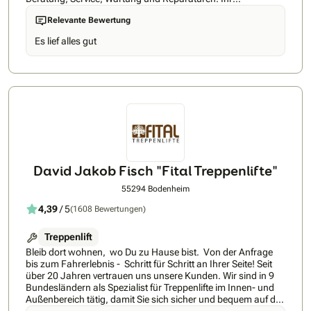
herstellerunabhängiger, regionaler Meisterfachbetrieb aus
Relevante Bewertung
Lübeck in Schleswig- Holstein – tätig in ganz
Norddeutschland. Wir planen, liefern, montieren und
Es lief alles gut
betreuen moderne Liftsysteme für ein selbstbestimmtes und
barrierefreies Wohnen– im Alter, nach Krankheit oder bei
dauerhaften körperlichen Einschränkungen. Dabei setzen wir
konsequent auf Qualität, Sicherheit und langfristige
Zuverlässigkeit. Als erfahrener Fachbetrieb sind wir
besonders stark bei individuell anspruchsvollen
Einbausituationen. Auch bei engen Treppen,
Sondergrundrissen oder komplexen baulichen
Gegebenheiten finden wir eine passgenaue, saubere Lösung
– technisch durchdacht und optisch stimmig. Unsere Stärken
auf einen Blick • Kostenloser Vor-Ort-Beratungstermin inkl.
David Jakob Fisch "Fital Treppenlifte"
individueller Bedarfsermittlung • Herstellerunabhängige,
ehrliche Beratung – die Lösung steht im Mittelpunkt, nicht das
55294 Bodenheim
Produkt • Eigene, festangestellte Montageteams mit
4,39
/ 5
(1608 Bewertungen)
regelmäßigen Herstellerschulungen
Treppenlift
Bleib dort wohnen, wo Du zu Hause bist. Von der Anfrage
bis zum Fahrerlebnis - Schritt für Schritt an Ihrer Seite! Seit
über 20 Jahren vertrauen uns unsere Kunden. Wir sind in 9
Bundesländern als Spezialist für Treppenlifte im Innen- und
Außenbereich tätig, damit Sie sich sicher und bequem auf der