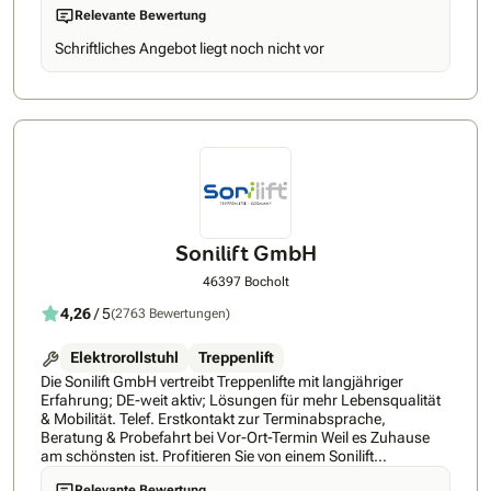
Treppe bewegen können - zu erstaunlich günstigen Preisen.
Relevante Bewertung
FITAL Treppenlifte ist und bleibt ein inhabergeführtes,
unabhängiges und überregionales Treppenliftunternehmen.
Schriftliches Angebot liegt noch nicht vor
Das bietet Ihnen langfristige Sicherheit in den Punkten
Ansprechpartner, Zuständigkeiten, Service und auch
Rückbau. Sie werden schnell erkennen, dass Sie transparent
und nachvollziehbar beraten werden, dafür übernehmen wir
die volle Verantwortung, seit über 20 Jahren. Förderung und
Zuschüsse Es gibt viele interessante Möglichkeiten,
Zuschüsse zum Lift zu beantragen. Haben Sie alle
ausgeschöpft? Ab Pflegegrad 1 erhalten Sie bis zu € 4.000,-
Zuschuss von Ihrer Pflegekasse - wir unterstützen Sie gerne
bei der Beantragung. Ihre Vorteile bei FITAL Treppenlfite: • 5
Jahre Garantie • Schnelle Erreichbarkeit bei Störungen •
Sonilift GmbH
Große Modellauswahl • Kurze Lieferzeiten, keine Anzahlung
Für Sie im Einsatz - immer in Ihrer Nähe. Wir sind ein
46397 Bocholt
zertifizierter Fachhändler für Treppenlifte. Mehr noch, wir
4,26
/ 5
(2763 Bewertungen)
sind auch ein Handwerksbetrieb und führen Montagen,
Service und Instandhaltung selbst durch. Von der Anfrage bis
zur Montage alles aus einer Hand - wir freuen uns auf Sie!
Elektrorollstuhl
Treppenlift
Weitere Informationen finden Sie auf: www.fital-
Die Sonilift GmbH vertreibt Treppenlifte mit langjähriger
treppenlifte.de/
Erfahrung; DE-weit aktiv; Lösungen für mehr Lebensqualität
& Mobilität. Telef. Erstkontakt zur Terminabsprache,
Beratung & Probefahrt bei Vor-Ort-Termin Weil es Zuhause
am schönsten ist. Profitieren Sie von einem Sonilift
Treppenlift, damit auch Ihr Zuhause Ihr Zuhause bleibt.
Relevante Bewertung