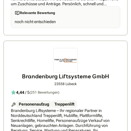
um Zuschüsse und Anträge. Persönlich, schnell und
kompetent – genau so, wie man es sich wünscht. Auf
Relevante Bewertung
folgende Vorteile bei der VDB Medical GmbH dürfen Sie sich
freuen: • Direktvertrieb – alles aus einer Hand • Eigene
noch nicht entschieden
Servicetechniker mit kurzen Reaktionszeiten • Schnellste
Lieferzeit: ab 1 Woche • Bestpreis-Garantie • 24h Rückruf-
Service • höchste Kundenzufriedenheit • Über 5 Jahre
Markterfahrung • Persönliche Beratung direkt vom Experten
• Top-Service, fairer Preis – ohne Zwischenhändler •
Unterstützung bei Förderungen & Zuschüssen • Bis zu 100
% Kostenübernahme möglich!
Brandenburg Liftsysteme GmbH
23558 Lübeck
4,44
/ 5
(251 Bewertungen)
Personenaufzug
Treppenlift
Brandenburg Liftsysteme – Ihr regionaler Partner in
Norddeutschland Treppenlift, Hublifte, Plattformlifte,
Senkrechtlifte, Homelifte, Personenaufzüge Verkauf von
Neuanlagen, gebrauchten Anlagen. Durchführung von
Beratung, Service, Wartung und Reparaturen. Ihr