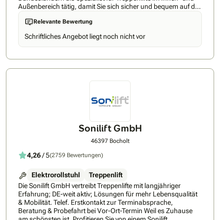
Außenbereich tätig, damit Sie sich sicher und bequem auf der
Treppe bewegen können - zu erstaunlich günstigen Preisen.
Relevante Bewertung
FITAL Treppenlifte ist und bleibt ein inhabergeführtes,
unabhängiges und überregionales Treppenliftunternehmen.
Schriftliches Angebot liegt noch nicht vor
Das bietet Ihnen langfristige Sicherheit in den Punkten
Ansprechpartner, Zuständigkeiten, Service und auch
Rückbau. Sie werden schnell erkennen, dass Sie transparent
und nachvollziehbar beraten werden, dafür übernehmen wir
die volle Verantwortung, seit über 20 Jahren. Förderung und
Zuschüsse Es gibt viele interessante Möglichkeiten,
Zuschüsse zum Lift zu beantragen. Haben Sie alle
ausgeschöpft? Ab Pflegegrad 1 erhalten Sie bis zu € 4.000,-
Zuschuss von Ihrer Pflegekasse - wir unterstützen Sie gerne
bei der Beantragung. Ihre Vorteile bei FITAL Treppenlfite: • 5
Jahre Garantie • Schnelle Erreichbarkeit bei Störungen •
Sonilift GmbH
Große Modellauswahl • Kurze Lieferzeiten, keine Anzahlung
Für Sie im Einsatz - immer in Ihrer Nähe. Wir sind ein
46397 Bocholt
zertifizierter Fachhändler für Treppenlifte. Mehr noch, wir
4,26
/ 5
(2759 Bewertungen)
sind auch ein Handwerksbetrieb und führen Montagen,
Service und Instandhaltung selbst durch. Von der Anfrage bis
zur Montage alles aus einer Hand - wir freuen uns auf Sie!
Elektrorollstuhl
Treppenlift
Weitere Informationen finden Sie auf: www.fital-
Die Sonilift GmbH vertreibt Treppenlifte mit langjähriger
treppenlifte.de/
Erfahrung; DE-weit aktiv; Lösungen für mehr Lebensqualität
& Mobilität. Telef. Erstkontakt zur Terminabsprache,
Beratung & Probefahrt bei Vor-Ort-Termin Weil es Zuhause
am schönsten ist. Profitieren Sie von einem Sonilift