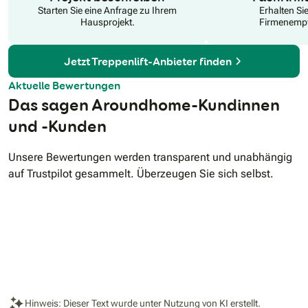
herstellerunabhängigen Beratung bei Ihnen zuhause können
Starten Sie eine Anfrage zu Ihrem
Erhalten Si
wir Vor- und Nachteile objektiv vergleichen. Durch unsere
Hausprojekt.
Firmenempf
vielfältige Produktpalette können wir Ihnen verschiedene
Angebote unterbreiten. Sie erhalten gerade Treppenlifte
schon ab 3.450€ und Kurvenlifte ab 7.950€. PractiComfort
Jetzt Treppenlift-Anbieter finden
bieten Ihnen einen Vor-Ort-Service durch unsere eigenen
Service Techniker.
Aktuelle Bewertungen
Das sagen Aroundhome-Kundinnen
und -Kunden
Unsere Bewertungen werden transparent und unabhängig
auf Trustpilot gesammelt. Überzeugen Sie sich selbst.
Hinweis: Dieser Text wurde unter Nutzung von KI erstellt.