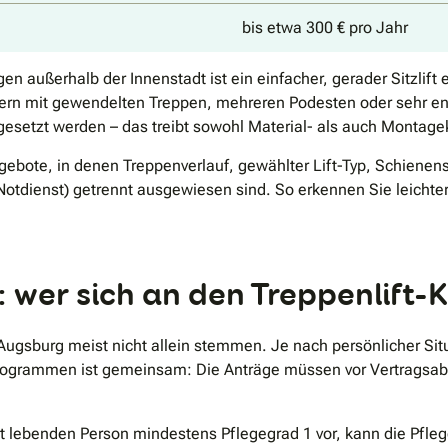
bis etwa 300 € pro Jahr
en außerhalb der Innenstadt ist ein einfacher, gerader Sitzlift
usern mit gewendelten Treppen, mehreren Podesten oder sehr 
gesetzt werden – das treibt sowohl Material- als auch Montag
ebote, in denen Treppenverlauf, gewählter Lift-Typ, Schienens
Notdienst) getrennt ausgewiesen sind. So erkennen Sie leichte
 wer sich an den Treppenlift-K
 Augsburg meist nicht allein stemmen. Je nach persönlicher S
 Programmen ist gemeinsam: Die Anträge müssen vor Vertragsabs
lt lebenden Person mindestens Pflegegrad 1 vor, kann die Pfle