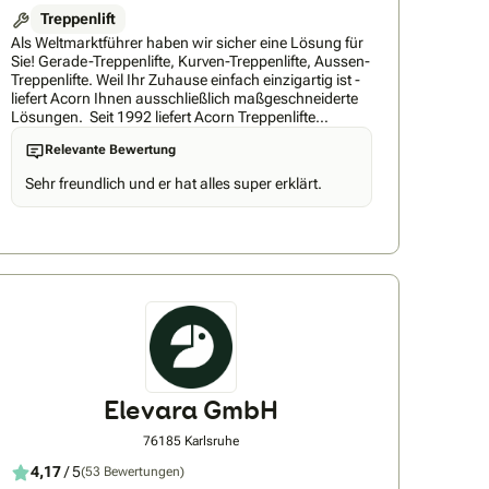
Treppenlift
Als Weltmarktführer haben wir sicher eine Lösung für
Sie! Gerade-Treppenlifte, Kurven-Treppenlifte, Aussen-
Treppenlifte. Weil Ihr Zuhause einfach einzigartig ist -
liefert Acorn Ihnen ausschließlich maßgeschneiderte
Lösungen. Seit 1992 liefert Acorn Treppenlifte
weltweit und ermöglicht somit vielen Menschen, ihre
Relevante Bewertung
persönliche Freiheit im eigenen Hause
zurückzugewinnen. Unsere Treppenlifte sind sicher,
Sehr freundlich und er hat alles super erklärt.
zuverlässig, einfach zu bedienen und preiswert.
Durch das Baukastenprinzip unserer Treppenlifte
können wir die optimale Lösung für jedes Haus und
jede Treppe finden. Für mehr Komfortabilität sind die
Sitzfläche und Rückenlehne gepolstert, der Sitz lässt
sich zum einfacheren Einsteigen drehen und die
Person wird durch einen Sicherheitsgurt zusätzlich
abgesichert. Gerade auf engen Treppen ist es
vorteilhaft, dass sich sowohl die Sitzfläche als auch
die Armlehnen und Fußstützen zurückklappen lassen,
um die Treppe auch für andere Personen weiterhin
bequem begehbar zu machen. Mit unserem Schnell-
Elevara GmbH
Service-System können wir bei nahezu jedem
Treppentyp einen Einbau des Liftes innerhalb von
76185 Karlsruhe
sieben Tagen garantieren. Für den Fall, dass während
der Benutzung Probleme auftreten, befindet sich eines
4,17
/ 5
(53 Bewertungen)
unserer voll ausgestatteten Service-Fahrzeuge in Ihrer