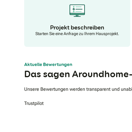
auf AugenhöheMit uns setzen Sie auf ein
konsequentes und starkes westfälisches
Unternehmen mit Mut, Kante und einer gehörigen
Portion Empathie für Sie. Wir stehen bereit, um Ihnen
zu zeigen, dass wir es wirklich ehrlich meinen und
Projekt beschreiben
Ihnen helfen möchten.
Starten Sie eine Anfrage zu Ihrem Hausprojekt.
Aktuelle Bewertungen
Das sagen Aroundhome-
Unsere Bewertungen werden transparent und unabhä
Trustpilot