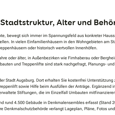
.
 Stadtstruktur, Alter und Behö
hte, bewegt sich immer im Spannungsfeld aus konkreter Hauss
llen. In vielen Einfamilienhäusern in den Wohngebieten am St
ttreppenhäusern oder historisch wertvollen Innenhöfen.
ahre oder älter, in Außenbezirken wie Firnhaberau oder Bergheim
uten und Treppenlifte sind stark nachgefragt, Planungs- und L
 der Stadt Augsburg. Dort erhalten Sie kostenfrei Unterstützun
penlift sowie Hilfe beim Ausfüllen der Anträge. Ergänzend i
waltete Stiftungen, die im Einzelfall Umbauten mitfinanziere
d rund 4.500 Gebäude in Denkmalensembles erfasst (Stand 2026)
Untere Denkmalschutzbehörde verlangt Lageplan, Pläne, Fotos 