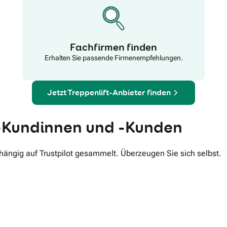
wir Ihnen gern bei einem Antrag auf einen Pflegegrad
behilflich. Unsere Fachberater erklären Ihnen ebenso
alle Optionen zu einer Treppenlift-Finanzierung.
Fachfirmen finden
Erhalten Sie passende Firmenempfehlungen.
Jetzt Treppenlift-Anbieter finden
Kundinnen und -Kunden
ngig auf Trustpilot gesammelt. Überzeugen Sie sich selbst.