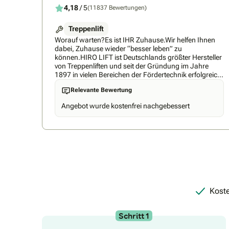
4,18
/ 5
(11837 Bewertungen)
Treppenlift
Worauf warten?Es ist IHR Zuhause.Wir helfen Ihnen
dabei, Zuhause wieder “besser leben” zu
können.HIRO LIFT ist Deutschlands größter Hersteller
von Treppenliften und seit der Gründung im Jahre
1897 in vielen Bereichen der Fördertechnik erfolgreich
tätig. Bei HIRO LIFT ist das gesamte Aufzugs-Know-
Relevante Bewertung
how unter einem Dach gebündelt: Von der
Konstruktion, Fertigung und Montage bis hin zu
Angebot wurde kostenfrei nachgebessert
Beratung und Kundendienst. Vertraute, persönliche
Ansprechpartner unterstützen Sie in jeder Phase.HIRO
LIFT ist Hersteller - nicht Händler oder Importeur.
Rund 400 Mitarbeiter entwickeln, konstruieren und
fertigen sämtliche Aufzüge am Standort Bielefeld unter
Verwendung modernster technischer Verfahren. Egal
ob Treppenlifte für gerade und kurvige Treppen oder
Personenaufzüge für öffentliche, gewerbliche und
private Bauten. Wir können jederzeit den
Qualitätsstandard unserer Anlagen garantieren.Ihre
Koste
Vorteile bei der Hiro Lift GmbH: Erfahrungsmeister -
über 125 Jahre ErfahrungHerstellergarant - größter
Hersteller in Deutschland mit größtem
Schritt 1
ProduktspektrumEmpatieträger - Ehrliche Beratung