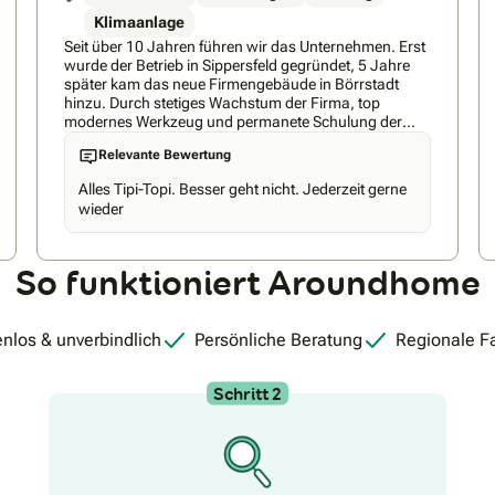
Klimaanlage
Seit über 10 Jahren führen wir das Unternehmen. Erst
wurde der Betrieb in Sippersfeld gegründet, 5 Jahre
später kam das neue Firmengebäude in Börrstadt
hinzu. Durch stetiges Wachstum der Firma, top
modernes Werkzeug und permanete Schulung der
Mitarbeiter halten wir die Qualität für Heizung und
Relevante Bewertung
Bäder hoch. Gute Beratung und Planung setzen wir
für unsere Kunden voraus Was macht ein Haus zu
Alles Tipi-Topi. Besser geht nicht. Jederzeit gerne
einem Haus, eine Wohnung zu den eigenen vier
wieder
Wänden? Das Gefühl von Behaglichkeit schafft ein
Zuhause und der Schlüssel dazu ist die Wärme. Mit
maßgeschneiderten Heizungskonzepten verbinden
So funktioniert Aroundhome
wir seit über 10 Jahre eine fortschrittliche
Energieumwandlung. Mit der richtigen Systemtechnik
bieten wir für jeden Bedarf die passende Lösung. Egal
ob sie für umfassende Wärme auf
nlos & unverbindlich
Persönliche Beratung
Regionale F
ressourenschonenden Solarkollektoren,
Wärmepumpe oder eine Kombination aus
hocheffizienter Brennwerttechnik und passenden
Schritt 2
Speicher setzen möchten. Sie können auf ein perfekt
aufeinander abgestimmtes Heizsystem von uns
bauen.