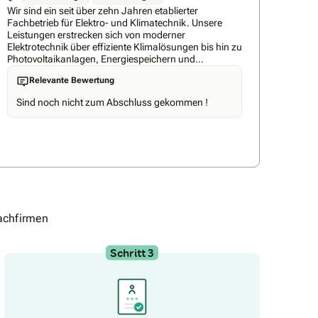
Wir sind ein seit über zehn Jahren etablierter
Fachbetrieb für Elektro- und Klimatechnik. Unsere
Leistungen erstrecken sich von moderner
Elektrotechnik über effiziente Klimalösungen bis hin zu
Photovoltaikanlagen, Energiespeichern und
Wallboxen. Mit einem Team aus zehn qualifizierten
Relevante Bewertung
Mitarbeitern stehen wir für saubere, zuverlässige
Arbeit und ein sehr gutes Preis-Leistungs-Verhältnis.
Sind noch nicht zum Abschluss gekommen !
achfirmen
Schritt 3