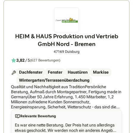
HEIM & HAUS Produktion und Vertrieb
GmbH Nord - Bremen
47169 Duisburg
3,82
/ 5
(627 Bewertungen)
Dachfenster
Fenster
Haustüren
Markise
Wintergarten/Terrassenüberdachung
Qualität und Nachhaltigkeit aus TraditionPersönliche
Beratung, Aufmaß durch Montagepartner, Fertigung made in
GermanyÜber 50 Jahre Erfahrung, 1.450 Mitarbeiter, 1,2
Millionen zufriedene Kunden Sonnenschutz,
Energieeinsparung, Sicherheit, Wetterschutz - das sind die
Stärken von HEIM &amp; HAUS. Hinzu kommt ein
Relevante Bewertung
einzigartiges Vertriebskonzept: Ohne den sonst üblichen
Zwischenhandel liefern wir direkt ab Werk maßgefertigte
Es war eine nette Beratung. Der Preis hat uns allerdings
Qualitätsprodukte &#34;Made in Germany&#34; - zu einem
etwas geschockt. Wir werden noch ein anderes Angebot
ausgezeichneten Preis-Leistungs-Verhältnis. Typisch HEIM