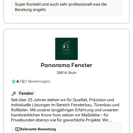
Ob Sie einen Neubau planen oder renovieren - wir bieten
Super Kontakt und auch sehr professionell was die
Ihnen Fenster, die sich in ihrer Vielfalt harmonisch und
Beratung angeht.
stilgerecht in jede Architektur einfügen. Dank unserer
Beratung vor Ort und unserer eigenen Produktion sind Ihren
individuellen Gestaltungswünschen kaum Grenzen gesetzt.
Unsere Fenster und Türen werden ausschließlich aus
hochwertigen Materialien führender Hersteller in Deutschland
gefertigt. Wirtschaftlichkeit ist ihr besonderes Plus. Sie sind
langlebig, witterungsbeständig, pflegeleicht und
wartungsfreundlich. Da wir selbst die Montagen abwickeln,
haben Sie kompetente Ansprechpartner vor Ort. Wir bieten
Ihnen eine schnelle und saubere Montage mit
hochqualifizierten Monteuren, welche teilweise seit
Panorama Fenster
Jahrzehnten für uns im Einsatz sind. Lassen auch Sie sich
von unserem Service überzeugen und fragen Sie jetzt ein
28816 Stuhr
kostenloses Angebot an.
4
/ 5
(1 Bewertungen)
Fenster
Seit über 25 Jahren stehen wir für Qualität, Präzision und
individuelle Lösungen im Bereich Fensterbau, Türenbau und
Rollläden. Mit unserer langjährigen Erfahrung und unserem
handwerklichen Know-how setzen wir Maßstäbe – für
Privatkunden ebenso wie für gewerbliche Projekte. Wir
begleiten unsere Kunden von der ersten Beratung bis zur
Relevante Bewertung
fachgerechten Montage – alles aus einer Hand. Ob moderne