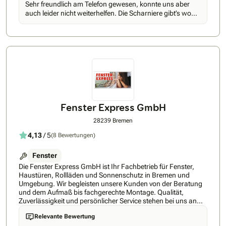
Sehr freundlich am Telefon gewesen, konnte uns aber
termingerechten Umsetzung erhalten Sie bei uns alles aus
auch leider nicht weiterhelfen. Die Scharniere gibt’s wohl
einer Hand.Unsere Kunden schätzen vor allem unsere
nicht mehr .
Zuverlässigkeit, saubere Arbeitsweise und klare
Kommunikation während des gesamten Projekts.Gerne
beraten wir Sie unverbindlich vor Ort und erstellen Ihnen ein
individuelles Angebot.• Fachgerechte und saubere Montage•
Persönliche Beratung vor Ort• Alles aus einer Hand (Aufmaß
bis Einbau)• Hochwertige und langlebige Materialien•
Zuverlässige und termingerechte Ausführung• Erfahrung in
der Sanierung von Bestandsgebäuden
Fenster Express GmbH
28239 Bremen
4,13
/ 5
(8 Bewertungen)
Fenster
Die Fenster Express GmbH ist Ihr Fachbetrieb für Fenster,
Haustüren, Rollläden und Sonnenschutz in Bremen und
Umgebung. Wir begleisten unsere Kunden von der Beratung
und dem Aufmaß bis fachgerechte Montage. Qualität,
Zuverlässigkeit und persönlicher Service stehen bei uns an
erster Stelle.Besuchen Sie uns gerne in unseren Büro!Ist es
Relevante Bewertung
Kalt im Haus, muss das alte Fenster raus!