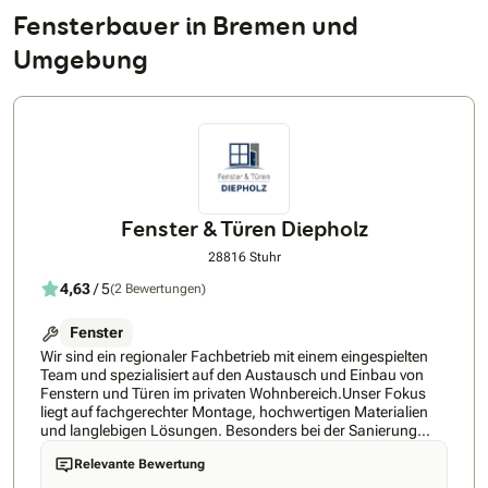
Fensterbauer in Bremen und
Umgebung
Fenster & Türen Diepholz
28816 Stuhr
4,63
/ 5
(2 Bewertungen)
Fenster
Wir sind ein regionaler Fachbetrieb mit einem eingespielten
Team und spezialisiert auf den Austausch und Einbau von
Fenstern und Türen im privaten Wohnbereich.Unser Fokus
liegt auf fachgerechter Montage, hochwertigen Materialien
und langlebigen Lösungen. Besonders bei der Sanierung
bestehender Gebäude sorgen wir für passgenaue und
Relevante Bewertung
energieeffiziente Ergebnisse.Von der persönlichen Beratung
über das präzise Aufmaß bis zur sauberen und