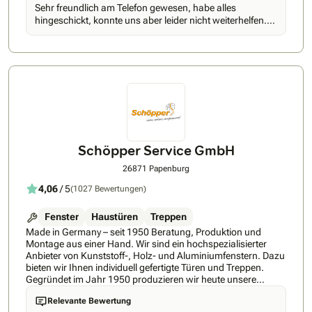
Sehr freundlich am Telefon gewesen, habe alles
hingeschickt, konnte uns aber leider nicht weiterhelfen.
Wir hätten Austausch machen müssen.(Fenster.)
Schöpper Service GmbH
26871 Papenburg
4,06
/ 5
(1027 Bewertungen)
Fenster
Haustüren
Treppen
Made in Germany – seit 1950 Beratung, Produktion und
Montage aus einer Hand. Wir sind ein hochspezialisierter
Anbieter von Kunststoff-, Holz- und Aluminiumfenstern. Dazu
bieten wir Ihnen individuell gefertigte Türen und Treppen.
Gegründet im Jahr 1950 produzieren wir heute unsere
eigenen Produkte an drei Standorten in Deutschland. Damit
Relevante Bewertung
gehören wir zu den führenden Fensteranbietern der Region.