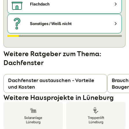
Flachdach
Sonstiges / Weiß nicht
Weitere Ratgeber zum Thema:
Dachfenster
Dachfenster austauschen – Vorteile
Brauch
und Kosten
Bauge
N
Weitere Hausprojekte in Lüneburg
Solaranlage
Treppenlift
Lüneburg
Lüneburg