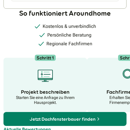
Beratungsservice: Bookings – – Outlook
So funktioniert Aroundhome
Kostenlos & unverbindlich
Persönliche Beratung
Regionale Fachfirmen
Schritt 1
Schri
N
Projekt beschreiben
Fachfirm
Starten Sie eine Anfrage zu Ihrem
Erhalten Si
Hausprojekt.
Firmenempf
Jetzt Dachfensterbauer finden
Aktuelle Bewertungen