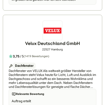
Nischenprodukt Dachfenster entdeckten wir schnell – und
fanden so unsere Bestimmung für den reibungslosen
Dachfenster-Austausch. Dabei verfolgen wir stets eine Vision:
den unkomplizierten und schnellen Dachfenster-Austausch
mithilfe eines innovativen Maß-Renovierungs-Verfahren vom
Weltunternehmen FAKRO. Ob Flensburg oder München – mit
20 Standorten sind wir in ganz Deutschland zuhause. So
können wir schnelle Reaktionszeiten gewährleisten und
stellen eine flächendeckende Qualität sicher. Unsere
Mitarbeiter werden hierzu bundesweit einheitlich geschult.
Velux Deutschland GmbH
22527 Hamburg
3,75
/ 5
(1419 Bewertungen)
Dachfenster
Dachfenster von VELUX Als weltweit größter Hersteller von
Dachfenstern steht Velux heute für Licht, Luft und Ausblick im
Dachgeschoss und schafft so ein besseres Wohnklima und
mehr Lebensqualität unter dem Dach. Neben Dachfenstern
und Dachfensterlösungen für geneigte und flache Dächer
bietet Velux auch Produkte für den Hitze- und Sonnenschutz
Relevante Bewertung
sowie Smart Home Lösungen. Entdecken Sie die
Produktvielfalt von VELUX und lassen Sie sich von uns
Auftrag erteilt
beraten. Buchen Sie ihre Beratung direkt hier beim VELUX