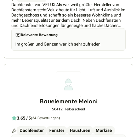
Dachfenster von VELUX Als weltweit größter Hersteller von
Dachfenstern steht Velux heute für Licht, Luft und Ausblick im
Dachgeschoss und schafft so ein besseres Wohnklima und
mehr Lebensqualität unter dem Dach. Neben Dachfenstern
und Dachfensterlösungen für geneigte und flache Dächer
bietet Velux auch Produkte für den Hitze- und Sonnenschutz
Relevante Bewertung
sowie Smart Home Lösungen. Entdecken Sie die
Produktvielfalt von VELUX und lassen Sie sich von uns
Im großen und Ganzen war ich sehr zufrieden
beraten. Buchen Sie ihre Beratung direkt hier beim VELUX
Beratungsservice: Bookings – – Outlook
Bauelemente Meloni
56412 Heiberscheid
3,65
/ 5
(34 Bewertungen)
Dachfenster
Fenster
Haustüren
Markise