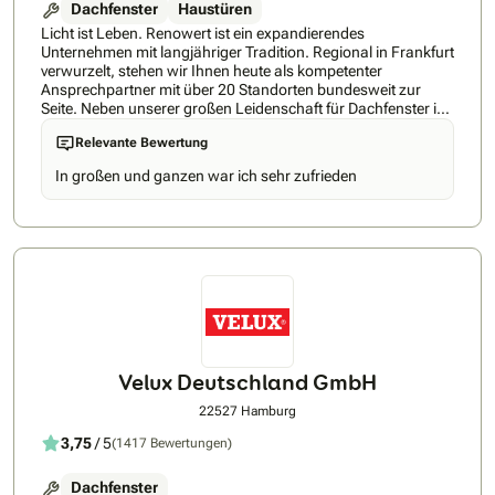
Dachfenster
Haustüren
Licht ist Leben. Renowert ist ein expandierendes
Unternehmen mit langjähriger Tradition. Regional in Frankfurt
verwurzelt, stehen wir Ihnen heute als kompetenter
Ansprechpartner mit über 20 Standorten bundesweit zur
Seite. Neben unserer großen Leidenschaft für Dachfenster ist
es unser oberstes Ziel, die Bedürfnisse unserer Kunden
Relevante Bewertung
umfassend zu erfüllen – durch individuelle Lösungen und
Produkte höchster Qualität. Unsere Liebe für das
In großen und ganzen war ich sehr zufrieden
Nischenprodukt Dachfenster entdeckten wir schnell – und
fanden so unsere Bestimmung für den reibungslosen
Dachfenster-Austausch. Dabei verfolgen wir stets eine Vision:
den unkomplizierten und schnellen Dachfenster-Austausch
mithilfe eines innovativen Maß-Renovierungs-Verfahren vom
Weltunternehmen FAKRO. Ob Flensburg oder München – mit
20 Standorten sind wir in ganz Deutschland zuhause. So
können wir schnelle Reaktionszeiten gewährleisten und
stellen eine flächendeckende Qualität sicher. Unsere
Mitarbeiter werden hierzu bundesweit einheitlich geschult.
Velux Deutschland GmbH
22527 Hamburg
3,75
/ 5
(1417 Bewertungen)
Dachfenster