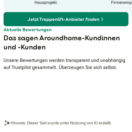
wir Vor- und Nachteile objektiv vergleichen. Durch unsere
Hausprojekt.
Firmenempf
vielfältige Produktpalette können wir Ihnen verschiedene
Angebote unterbreiten. Sie erhalten gerade Treppenlifte
schon ab 3.450€ und Kurvenlifte ab 7.950€. PractiComfort
Jetzt Treppenlift-Anbieter finden
bieten Ihnen einen Vor-Ort-Service durch unsere eigenen
Service Techniker.
Aktuelle Bewertungen
Das sagen Aroundhome-Kundinnen
und -Kunden
Unsere Bewertungen werden transparent und unabhängig
auf Trustpilot gesammelt. Überzeugen Sie sich selbst.
Hinweis: Dieser Text wurde unter Nutzung von KI erstellt.