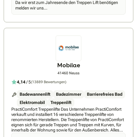
Da wir erst zum Jahresende den Treppen Lift benötigen
Zuschüsse Wir beraten Sie nicht nur rund um den Treppenlift,
melden wir uns...
sondern informieren Sie auch über das Thema Zuschüsse &
vieles mehr. Wir kümmern uns um unsere Kunden und sind
auch nach der Treppenliftinstallation für sie da. Ihre Vorteile
bei der TK Home Solutions: • Bewährte Qualität seit 1957 •
Kostenlose Treppenliftberatung inkl. Zuschuss-Check •
Eigene Produktion in der EU • Maßanfertigung für jede Treppe
• Platzsparendes Einrohrschienensystem • Erfinder der
Schwenk- und Nivellierungstechnologie ASL® • Light Assist:
Belichtungsfunktion für Ihren Treppenlift • MAX
Home®:Vorausschauende Wartung für Treppenlifte •
Telefonischer Kundenservice 24/7 Wir beraten Sie kostenlos
Mobilae
und unverbindlich zu allen Möglichkeiten für Treppenlift-
Zuschüsse. Auch sind wir Ihnen gern bei einem Antrag auf
41460 Neuss
einen Pflegegrad behilflich. Unsere Fachberater erklären
4,14
/ 5
(13889 Bewertungen)
Ihnen ebenso alle Optionen zu einer Treppenlift-Finanzierung.
Badewannenlift
Badezimmer
Barrierefreies Bad
Elektromobil
Treppenlift
PractiComfort Treppenlifte Das Unternehmen PractiComfort
verkauft und installiert 16 verschiedene Treppenlifte von
renommierten Herstellern. Die Treppenlifte von PractiComfort
eignen sich für gerade Treppen und Treppen mit Kurven, für
innerhalb der Wohnung sowie für den Außenbereich. Alles
Wichtige zu PractiComfort Treppenlifte finden Sie hier. Das