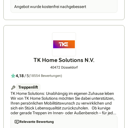
Beratung und Kundendienst. Vertraute, persönliche
Angebot wurde kostenfrei nachgebessert
Ansprechpartner unterstützen Sie in jeder Phase.HIRO LIFT
ist Hersteller - nicht Händler oder Importeur. Rund 400
Mitarbeiter entwickeln, konstruieren und fertigen sämtliche
Aufzüge am Standort Bielefeld unter Verwendung
modernster technischer Verfahren. Egal ob Treppenlifte für
gerade und kurvige Treppen oder Personenaufzüge für
öffentliche, gewerbliche und private Bauten. Wir können
jederzeit den Qualitätsstandard unserer Anlagen
garantieren.Ihre Vorteile bei der Hiro Lift
GmbH: Erfahrungsmeister - über 125 Jahre
ErfahrungHerstellergarant - größter Hersteller in Deutschland
TK Home Solutions N.V.
mit größtem ProduktspektrumEmpatieträger - Ehrliche
Beratung auf AugenhöheMit uns setzen Sie auf ein
40472 Düsseldorf
konsequentes und starkes westfälisches Unternehmen mit
4,18
/ 5
(18554 Bewertungen)
Mut, Kante und einer gehörigen Portion Empathie für Sie. Wir
stehen bereit, um Ihnen zu zeigen, dass wir es wirklich ehrlich
meinen und Ihnen helfen möchten.
Treppenlift
TK Home Solutions: Unabhängig im eigenen Zuhause leben
Wir von TK Home Solutions möchten Sie dabei unterstützen,
Ihren persönlichen Mobilitätswunsch zu verwirklichen und
sich ein Stück Lebensqualität zurückzuholen. Ob kurvige
oder gerade Treppen im Innen- oder Außenbereich – für jede
Situation finden wir eine Lösung. Der Einbau unserer
Relevante Bewertung
Treppenlifte ist innerhalb eines Tages abgeschlossen, ohne
dass spezielle Umbauten nötig sind. Förderung und