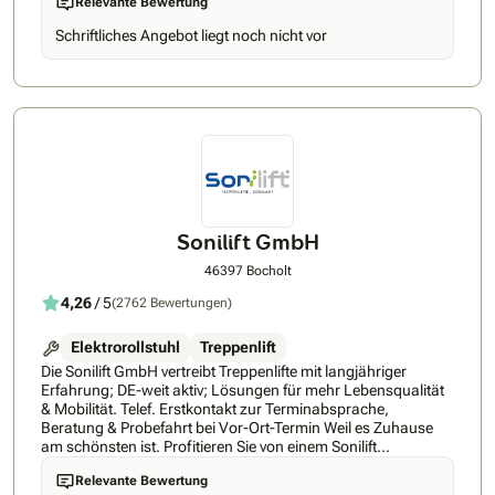
Relevante Bewertung
FITAL Treppenlifte ist und bleibt ein inhabergeführtes,
unabhängiges und überregionales Treppenliftunternehmen.
Schriftliches Angebot liegt noch nicht vor
Das bietet Ihnen langfristige Sicherheit in den Punkten
Ansprechpartner, Zuständigkeiten, Service und auch
Rückbau. Sie werden schnell erkennen, dass Sie transparent
und nachvollziehbar beraten werden, dafür übernehmen wir
die volle Verantwortung, seit über 20 Jahren. Förderung und
Zuschüsse Es gibt viele interessante Möglichkeiten,
Zuschüsse zum Lift zu beantragen. Haben Sie alle
ausgeschöpft? Ab Pflegegrad 1 erhalten Sie bis zu € 4.000,-
Zuschuss von Ihrer Pflegekasse - wir unterstützen Sie gerne
bei der Beantragung. Ihre Vorteile bei FITAL Treppenlfite: • 5
Jahre Garantie • Schnelle Erreichbarkeit bei Störungen •
Sonilift GmbH
Große Modellauswahl • Kurze Lieferzeiten, keine Anzahlung
Für Sie im Einsatz - immer in Ihrer Nähe. Wir sind ein
46397 Bocholt
zertifizierter Fachhändler für Treppenlifte. Mehr noch, wir
4,26
/ 5
(2762 Bewertungen)
sind auch ein Handwerksbetrieb und führen Montagen,
Service und Instandhaltung selbst durch. Von der Anfrage bis
zur Montage alles aus einer Hand - wir freuen uns auf Sie!
Elektrorollstuhl
Treppenlift
Weitere Informationen finden Sie auf: www.fital-
Die Sonilift GmbH vertreibt Treppenlifte mit langjähriger
treppenlifte.de/
Erfahrung; DE-weit aktiv; Lösungen für mehr Lebensqualität
& Mobilität. Telef. Erstkontakt zur Terminabsprache,
Beratung & Probefahrt bei Vor-Ort-Termin Weil es Zuhause
am schönsten ist. Profitieren Sie von einem Sonilift
Treppenlift, damit auch Ihr Zuhause Ihr Zuhause bleibt.
Relevante Bewertung
Exzellenter Service & umfassende Beratung - Ihr Partner für