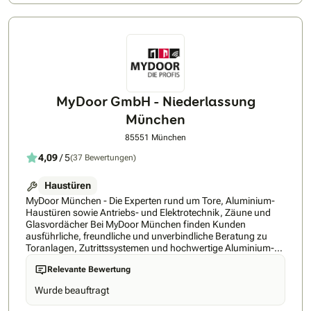
MyDoor GmbH - Niederlassung
München
85551 München
4,09
/ 5
(37 Bewertungen)
Haustüren
MyDoor München - Die Experten rund um Tore, Aluminium-
Haustüren sowie Antriebs- und Elektrotechnik, Zäune und
Glasvordächer Bei MyDoor München finden Kunden
ausführliche, freundliche und unverbindliche Beratung zu
Toranlagen, Zutrittssystemen und hochwertige Aluminium-
Haustüren für ihre individuellen Ansprüche. Die Kunden von
Relevante Bewertung
den MyDoor Profis verlassen sich auf das Know-how und der
Erfahrung des Unternehmens. MyDoor München liefert und
Wurde beauftragt
montiert automatische Garagentorsysteme, Außentore,
Aluminium-Haustüren, Zutrittssysteme, Industrietorantriebe,