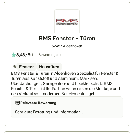
BMS Fenster + Türen
52457 Aldenhoven
3,48
/ 5
(144 Bewertungen)
Fenster
Haustüren
BMS Fenster & Türen in Aldenhoven Spezialist für Fenster &
Türen aus Kunststoff und Aluminium, Markisen,
Überdachungen, Garagentore und Insektenschutz BMS
Fenster & Türen ist Ihr Partner wenn es um die Montage und
den Verkauf von modernen Bauelementen geht.
KomfortModerne Funktionalitäten Ihrer HeKa Fenster
Relevante Bewertung
steigern den Wohnkomfort deutlich. Komfort ist:wenn das
Fenster im geschlossenen Zustand lüftet & auf einen Blick zu
Sehr gute Beratung und Information .
sehen ist, welche Fenster geöffnet sind SicherheitSchützen
Sie sich wirksam vor Einbrüchen mit Sicherheitsfenstern von
HeKa BMS Fenster bieten SchutzAlle Komponenten (Profil,
Beschlag und Glas) können mit einbruchsicheren Elementen