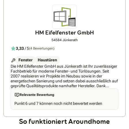
nach DIN ausgestattet werden. SchallschutzFür
lärmbelastete Umgebungen sind Schallschutzgläser die
ideale Lösung. BMS-SchallschutzfensterVerhindern Sie hohe
Lärmbelastung durch schallgedämmte Fenster. Mit
Schallschutzfenster von BMS kehrt Ruhe ein.
WärmeschutzWir bieten Fenster, die in punkto Wärmeschutz
höchsten Ansprüchen gerecht werden. Auf den richtigen U-
HM Eifelfenster GmbH
Wert kommt es anBMS Fenster gewährleisten eine deutlich
spürbare Wärmeisolation für Behaglichkeit und
54584 Jünkerath
Wohnkomfort.
3,33
/ 5
(4 Bewertungen)
Fenster
Haustüren
Die HM Eifelfenster GmbH aus Jünkerath ist Ihr zuverlässiger
Fachbetrieb für moderne Fenster- und Türlösungen. Seit
2007 realisieren wir Projekte im Neubau sowie in der
energetischen Sanierung und setzen dabei ausschließlich auf
geprüfte Qualitätsprodukte namhafter Hersteller. Dank
unseres zertifizierten Fachpersonals profitieren Kunden von
Relevante Bewertung
fachgerechter Beratung, präzisem Aufmaß und sauberer,
termintreuer Montage. Wir legen großen Wert auf
Punkt 6 und 7 können noch nicht bewertet werden
transparente Kommunikation, individuelle Lösungen und eine
persönliche Betreuung – von der ersten Anfrage bis zur
erfolgreichen Fertigstellung Ihres Projekts.
So funktioniert Aroundhome