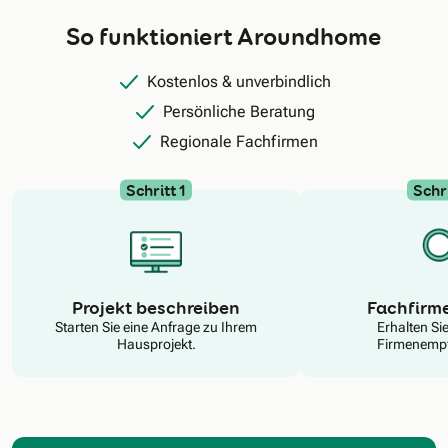
So funktioniert Aroundhome
Kostenlos & unverbindlich
Persönliche Beratung
Regionale Fachfirmen
Schritt 1
Schri
N
Projekt beschreiben
Fachfirm
Starten Sie eine Anfrage zu Ihrem
Erhalten Si
Hausprojekt.
Firmenempf