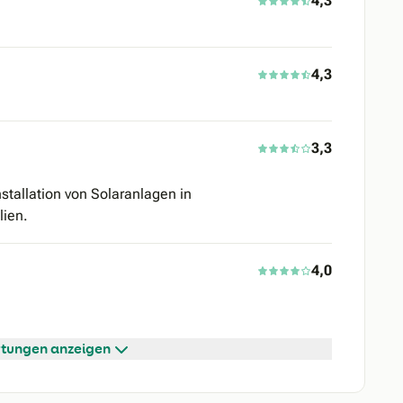
4,3
4,3
3,3
stallation von Solaranlagen in
ien.
4,0
tungen anzeigen