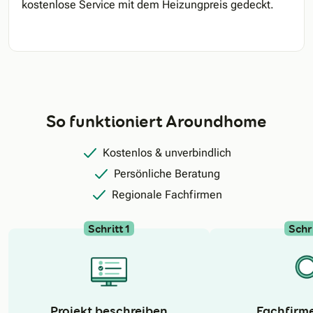
kostenlose Service mit dem Heizungpreis gedeckt.
So funktioniert Aroundhome
Kostenlos & unverbindlich
Persönliche Beratung
Regionale Fachfirmen
Schritt 1
Schri
N
Projekt beschreiben
Fachfirm