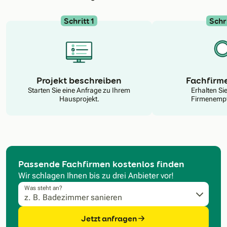
Schritt 1
Schri
N
Projekt beschreiben
Fachfirm
Starten Sie eine Anfrage zu Ihrem
Erhalten Si
Hausprojekt.
Firmenempf
Passende Fachfirmen kostenlos finden
Wir schlagen Ihnen bis zu drei Anbieter vor!
Was steht an?
Jetzt anfragen