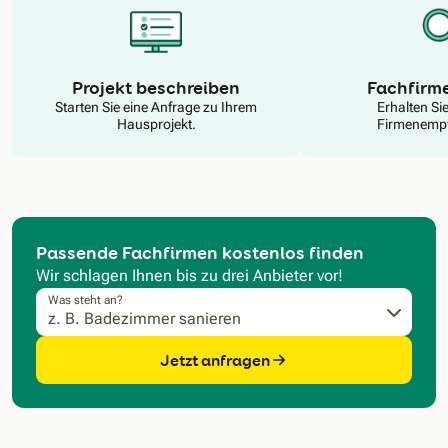
N
Projekt beschreiben
Fachfirm
Starten Sie eine Anfrage zu Ihrem
Erhalten Si
Hausprojekt.
Firmenempf
Passende Fachfirmen kostenlos finden
Wir schlagen Ihnen bis zu drei Anbieter vor!
Was steht an?
Jetzt anfragen