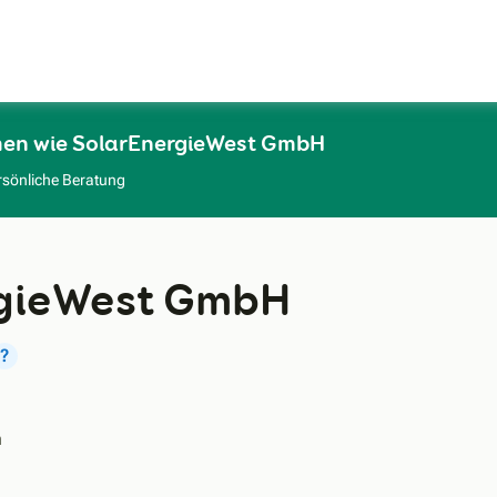
Zum Hauptinhalt
men wie SolarEnergieWest GmbH
rsönliche Beratung
gieWest GmbH
?
h